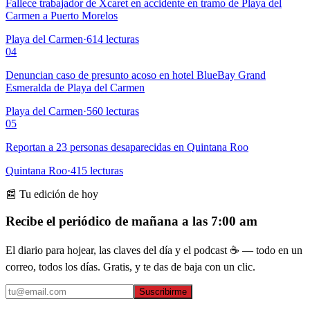
Fallece trabajador de Xcaret en accidente en tramo de Playa del
Carmen a Puerto Morelos
Playa del Carmen
·
614
lecturas
04
Denuncian caso de presunto acoso en hotel BlueBay Grand
Esmeralda de Playa del Carmen
Playa del Carmen
·
560
lecturas
05
Reportan a 23 personas desaparecidas en Quintana Roo
Quintana Roo
·
415
lecturas
📰 Tu edición de hoy
Recibe el periódico de mañana a las 7:00 am
El diario para hojear, las claves del día y el podcast ☕ — todo en un
correo, todos los días. Gratis, y te das de baja con un clic.
Suscribirme