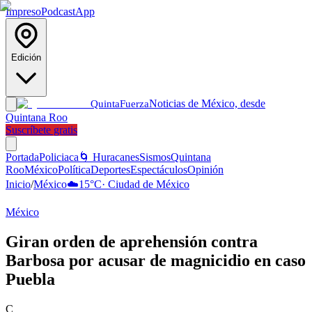
Impreso
Podcast
App
Edición
Noticias de México, desde
Quinta
Fuerza
Quintana Roo
Suscríbete gratis
Portada
Policiaca
🌀 Huracanes
Sismos
Quintana
Roo
México
Política
Deportes
Espectáculos
Opinión
Inicio
/
México
☁️
15
°C
·
Ciudad de México
México
Giran orden de aprehensión contra
Barbosa por acusar de magnicidio en caso
Puebla
C