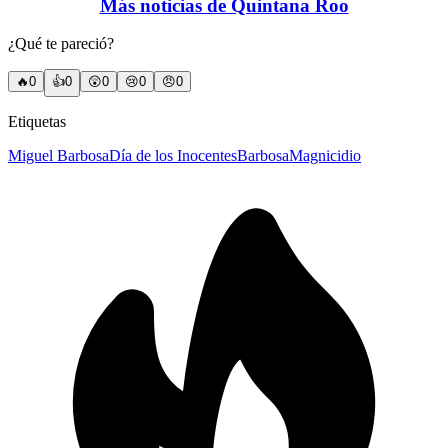
Más noticias de Quintana Roo
¿Qué te pareció?
🔥
0
👍
0
😲
0
😢
0
😠
0
Etiquetas
Miguel Barbosa
Día de los Inocentes
Barbosa
Magnicidio