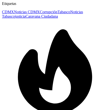
Etiquetas
CDMX
Noticias CDMX
Corrupción
Tabasco
Noticias
Tabasco
justicia
Caravana Ciudadana