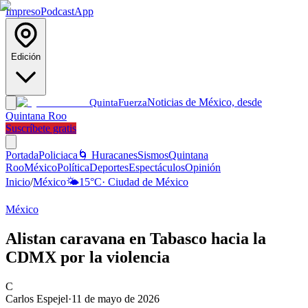
Impreso
Podcast
App
Edición
Noticias de México, desde
Quinta
Fuerza
Quintana Roo
Suscríbete gratis
Portada
Policiaca
🌀 Huracanes
Sismos
Quintana
Roo
México
Política
Deportes
Espectáculos
Opinión
Inicio
/
México
🌤️
15
°C
·
Ciudad de México
México
Alistan caravana en Tabasco hacia la
CDMX por la violencia
C
Carlos Espejel
·
11 de mayo de 2026