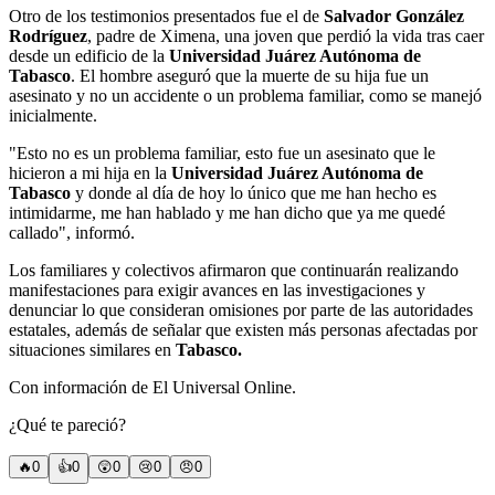
Otro de los testimonios presentados fue el de
Salvador González
Rodríguez
, padre de Ximena, una joven que perdió la vida tras caer
desde un edificio de la
Universidad Juárez Autónoma de
Tabasco
. El hombre aseguró que la muerte de su hija fue un
asesinato y no un accidente o un problema familiar, como se manejó
inicialmente.
"Esto no es un problema familiar, esto fue un asesinato que le
hicieron a mi hija en la
Universidad Juárez Autónoma de
Tabasco
y donde al día de hoy lo único que me han hecho es
intimidarme, me han hablado y me han dicho que ya me quedé
callado", informó.
Los familiares y colectivos afirmaron que continuarán realizando
manifestaciones para exigir avances en las investigaciones y
denunciar lo que consideran omisiones por parte de las autoridades
estatales, además de señalar que existen más personas afectadas por
situaciones similares en
Tabasco.
Con información de El Universal Online.
¿Qué te pareció?
🔥
0
👍
0
😲
0
😢
0
😠
0