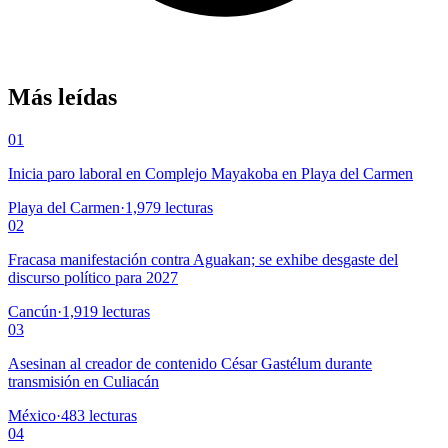
Más leídas
01
Inicia paro laboral en Complejo Mayakoba en Playa del Carmen
Playa del Carmen
·
1,979
lecturas
02
Fracasa manifestación contra Aguakan; se exhibe desgaste del
discurso político para 2027
Cancún
·
1,919
lecturas
03
Asesinan al creador de contenido César Gastélum durante
transmisión en Culiacán
México
·
483
lecturas
04