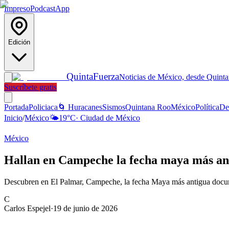
Impreso
Podcast
App
Edición
Quinta
Fuerza
Noticias de México, desde Quint
Suscríbete gratis
Portada
Policiaca
🌀 Huracanes
Sismos
Quintana Roo
México
Política
De
Inicio
/
México
🌤️
19
°C
·
Ciudad de México
México
Hallan en Campeche la fecha maya más anti
Descubren en El Palmar, Campeche, la fecha Maya más antigua docume
C
Carlos Espejel
·
19 de junio de 2026