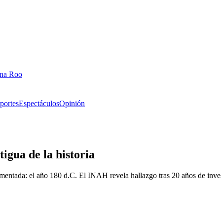
ana Roo
portes
Espectáculos
Opinión
gua de la historia
ntada: el año 180 d.C. El INAH revela hallazgo tras 20 años de inves