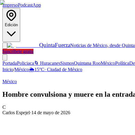
Impreso
Podcast
App
Edición
Quinta
Fuerza
Noticias de México, desde Quint
Suscríbete gratis
Portada
Policiaca
🌀 Huracanes
Sismos
Quintana Roo
México
Política
De
Inicio
/
México
🌦️
15
°C
·
Ciudad de México
México
Hombre convulsiona y muere en la entrada
C
Carlos Espejel
·
14 de mayo de 2026