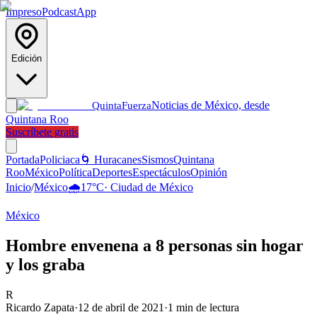
Impreso
Podcast
App
Edición
Noticias de México, desde
Quinta
Fuerza
Quintana Roo
Suscríbete gratis
Portada
Policiaca
🌀 Huracanes
Sismos
Quintana
Roo
México
Política
Deportes
Espectáculos
Opinión
Inicio
/
México
🌧️
17
°C
·
Ciudad de México
México
Hombre envenena a 8 personas sin hogar
y los graba
R
Ricardo Zapata
·
12 de abril de 2021
·
1
min de lectura