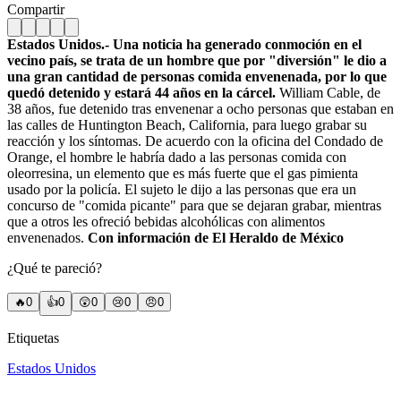
Compartir
Estados Unidos.- Una noticia ha generado conmoción en el
vecino país, se trata de un hombre que por "diversión" le dio a
una gran cantidad de personas comida envenenada, por lo que
quedó detenido y estará 44 años en la cárcel.
William Cable, de
38 años, fue detenido tras envenenar a ocho personas que estaban en
las calles de Huntington Beach, California, para luego grabar su
reacción y los síntomas. De acuerdo con la oficina del Condado de
Orange, el hombre le habría dado a las personas comida con
oleorresina, un elemento que es más fuerte que el gas pimienta
usado por la policía. El sujeto le dijo a las personas que era un
concurso de "comida picante" para que se dejaran grabar, mientras
que a otros les ofreció bebidas alcohólicas con alimentos
envenenados.
Con información de El Heraldo de México
¿Qué te pareció?
🔥
0
👍
0
😲
0
😢
0
😠
0
Etiquetas
Estados Unidos