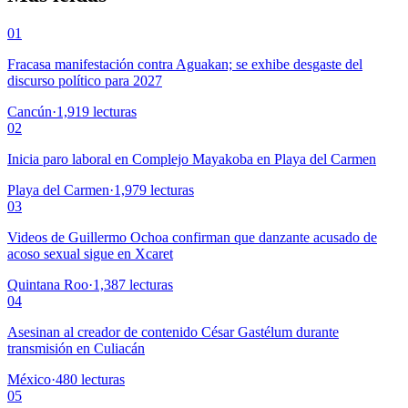
01
Fracasa manifestación contra Aguakan; se exhibe desgaste del
discurso político para 2027
Cancún
·
1,919
lecturas
02
Inicia paro laboral en Complejo Mayakoba en Playa del Carmen
Playa del Carmen
·
1,979
lecturas
03
Videos de Guillermo Ochoa confirman que danzante acusado de
acoso sexual sigue en Xcaret
Quintana Roo
·
1,387
lecturas
04
Asesinan al creador de contenido César Gastélum durante
transmisión en Culiacán
México
·
480
lecturas
05