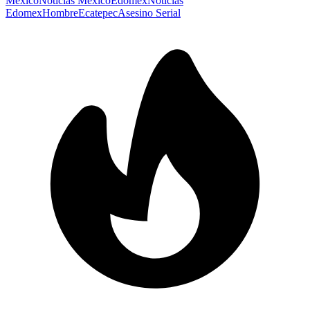
México
Noticias México
Edomex
Noticias
Edomex
Hombre
Ecatepec
Asesino Serial