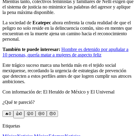
Mientras tanto, colectivos feministas y familiares de Nelli exigen que
el sistema de justicia no minimice las palabras del agresor y aplique
la pena máxima disponible.
La sociedad de
Ecatepec
ahora enfrenta la cruda realidad de que el
peligro no solo reside en la delincuencia común, sino en mentes que
encuentran en la muerte ajena un camino hacia el reconocimiento
personal.
También te puede interesar:
Hombre es detenido por apuñalar a
10 personas, quería matar a mujeres de aspecto feliz
Este trágico suceso marca una herida más en el tejido social
mexiquense, recordando la urgencia de estrategias de prevención
que detecten a estos perfiles antes de que logren cumplir sus atroces
ambiciones.
Con información de: El Heraldo de México y El Universal
¿Qué te pareció?
🔥
0
👍
0
😲
0
😢
0
😠
0
Etiquetas