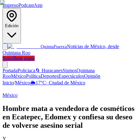
Impreso
Podcast
App
Edición
Noticias de México, desde
Quinta
Fuerza
Quintana Roo
Suscríbete gratis
Portada
Policiaca
🌀 Huracanes
Sismos
Quintana
Roo
México
Política
Deportes
Espectáculos
Opinión
Inicio
/
México
🌦️
17
°C
·
Ciudad de México
México
Hombre mata a vendedora de cosméticos
en Ecatepec, Edomex y confiesa su deseo
de volverse asesino serial
Y