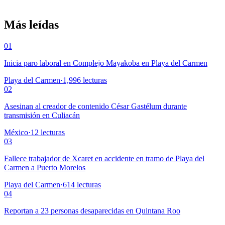
Más leídas
01
Inicia paro laboral en Complejo Mayakoba en Playa del Carmen
Playa del Carmen
·
1,996
lecturas
02
Asesinan al creador de contenido César Gastélum durante
transmisión en Culiacán
México
·
12
lecturas
03
Fallece trabajador de Xcaret en accidente en tramo de Playa del
Carmen a Puerto Morelos
Playa del Carmen
·
614
lecturas
04
Reportan a 23 personas desaparecidas en Quintana Roo