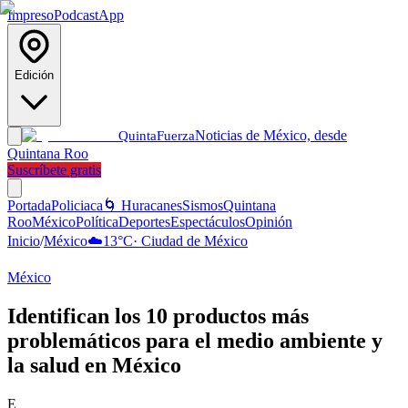
Impreso
Podcast
App
Edición
Noticias de México, desde
Quinta
Fuerza
Quintana Roo
Suscríbete gratis
Portada
Policiaca
🌀 Huracanes
Sismos
Quintana
Roo
México
Política
Deportes
Espectáculos
Opinión
Inicio
/
México
☁️
13
°C
·
Ciudad de México
México
Identifican los 10 productos más
problemáticos para el medio ambiente y
la salud en México
E