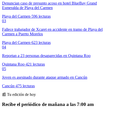
Denuncian caso de presunto acoso en hotel BlueBay Grand
Esmeralda de Playa del Carmen
Playa del Carmen
·
596
lecturas
03
Fallece trabajador de Xcaret en accidente en tramo de Playa del
Carmen a Puerto Morelos
Playa del Carmen
·
623
lecturas
04
Reportan a 23 personas desaparecidas en Quintana Roo
Quintana Roo
·
421
lecturas
05
Joven es asesinado durante ataque armado en Cancún
Cancún
·
475
lecturas
📰 Tu edición de hoy
Recibe el periódico de mañana a las 7:00 am