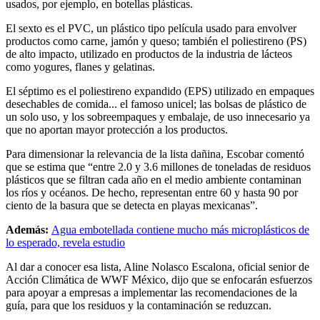
usados, por ejemplo, en botellas plásticas.
El sexto es el PVC, un plástico tipo película usado para envolver
productos como carne, jamón y queso; también el poliestireno (PS)
de alto impacto, utilizado en productos de la industria de lácteos
como yogures, flanes y gelatinas.
El séptimo es el poliestireno expandido (EPS) utilizado en empaques
desechables de comida... el famoso unicel; las bolsas de plástico de
un solo uso, y los sobreempaques y embalaje, de uso innecesario ya
que no aportan mayor protección a los productos.
Para dimensionar la relevancia de la lista dañina, Escobar comentó
que se estima que “entre 2.0 y 3.6 millones de toneladas de residuos
plásticos que se filtran cada año en el medio ambiente contaminan
los ríos y océanos. De hecho, representan entre 60 y hasta 90 por
ciento de la basura que se detecta en playas mexicanas”.
Además:
Agua embotellada contiene mucho más microplásticos de
lo esperado, revela estudio
Al dar a conocer esa lista, Aline Nolasco Escalona, oficial senior de
Acción Climática de WWF México, dijo que se enfocarán esfuerzos
para apoyar a empresas a implementar las recomendaciones de la
guía, para que los residuos y la contaminación se reduzcan.