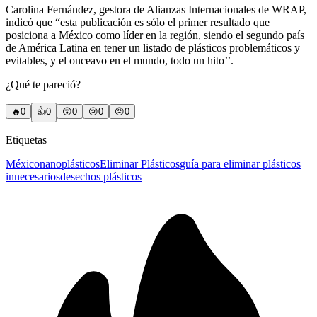
Carolina Fernández, gestora de Alianzas Internacionales de WRAP,
indicó que “esta publicación es sólo el primer resultado que
posiciona a México como líder en la región, siendo el segundo país
de América Latina en tener un listado de plásticos problemáticos y
evitables, y el onceavo en el mundo, todo un hito’’.
¿Qué te pareció?
🔥
0
👍
0
😲
0
😢
0
😠
0
Etiquetas
México
nanoplásticos
Eliminar Plásticos
guía para eliminar plásticos
innecesarios
desechos plásticos