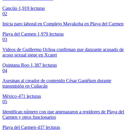
Cancún
·
1,919
lecturas
02
Inicia paro laboral en Complejo Mayakoba en Playa del Carmen
Playa del Carmen
·
1,979
lecturas
03
Videos de Guillermo Ochoa confirman que danzante acusado de
acoso sexual sigue en Xcaret
Quintana Roo
·
1,387
lecturas
04
Asesinan al creador de contenido César Gastélum durante
transmisión en Culiacán
México
·
471
lecturas
05
Identifican número con que amenazaron a regidores de Playa del
Carmen y otros funcionarios
Playa del Carmen
·
437
lecturas