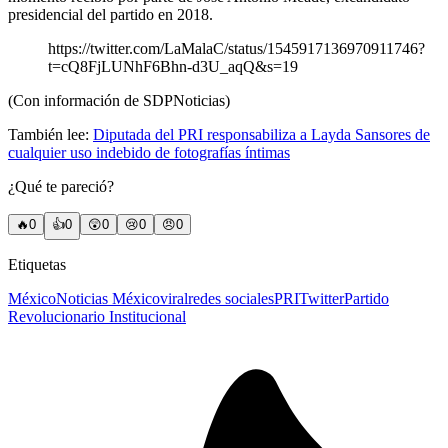
presidencial del partido en 2018.
https://twitter.com/LaMalaC/status/1545917136970911746?
t=cQ8FjLUNhF6Bhn-d3U_aqQ&s=19
(Con información de SDPNoticias)
También lee:
Diputada del PRI responsabiliza a Layda Sansores de
cualquier uso indebido de fotografías íntimas
¿Qué te pareció?
🔥
0
👍
0
😲
0
😢
0
😠
0
Etiquetas
México
Noticias México
viral
redes sociales
PRI
Twitter
Partido
Revolucionario Institucional