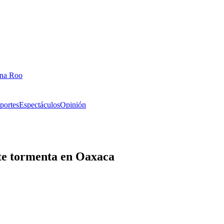
ana Roo
portes
Espectáculos
Opinión
te tormenta en Oaxaca