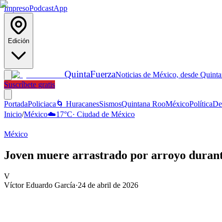
Impreso
Podcast
App
Edición
Quinta
Fuerza
Noticias de México, desde Quint
Suscríbete gratis
Portada
Policiaca
🌀 Huracanes
Sismos
Quintana Roo
México
Política
De
Inicio
/
México
☁️
17
°C
·
Ciudad de México
México
Joven muere arrastrado por arroyo duran
V
Víctor Eduardo García
·
24 de abril de 2026