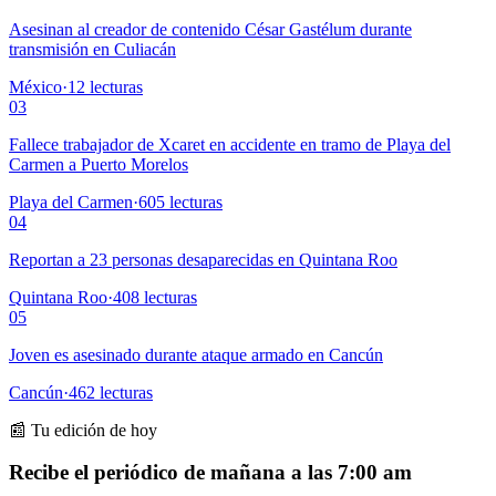
Asesinan al creador de contenido César Gastélum durante
transmisión en Culiacán
México
·
12
lecturas
03
Fallece trabajador de Xcaret en accidente en tramo de Playa del
Carmen a Puerto Morelos
Playa del Carmen
·
605
lecturas
04
Reportan a 23 personas desaparecidas en Quintana Roo
Quintana Roo
·
408
lecturas
05
Joven es asesinado durante ataque armado en Cancún
Cancún
·
462
lecturas
📰 Tu edición de hoy
Recibe el periódico de mañana a las 7:00 am