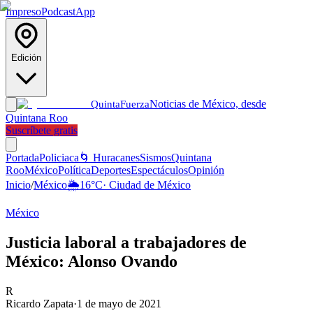
Impreso
Podcast
App
Edición
Noticias de México, desde
Quinta
Fuerza
Quintana Roo
Suscríbete gratis
Portada
Policiaca
🌀 Huracanes
Sismos
Quintana
Roo
México
Política
Deportes
Espectáculos
Opinión
Inicio
/
México
🌦️
16
°C
·
Ciudad de México
México
Justicia laboral a trabajadores de
México: Alonso Ovando
R
Ricardo Zapata
·
1 de mayo de 2021