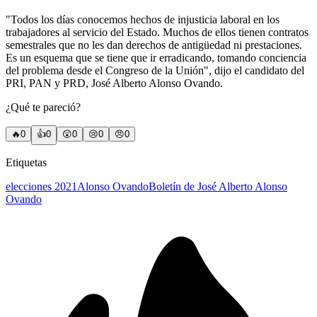
"Todos los días conocemos hechos de injusticia laboral en los
trabajadores al servicio del Estado. Muchos de ellos tienen contratos
semestrales que no les dan derechos de antigüedad ni prestaciones.
Es un esquema que se tiene que ir erradicando, tomando conciencia
del problema desde el Congreso de la Unión", dijo el candidato del
PRI, PAN y PRD, José Alberto Alonso Ovando.
¿Qué te pareció?
🔥
0
👍
0
😲
0
😢
0
😠
0
Etiquetas
elecciones 2021
Alonso Ovando
Boletín de José Alberto Alonso
Ovando