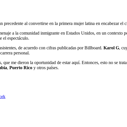
 precedente al convertirse en la primera mujer latina en encabezar el ci
menaje a la comunidad inmigrante en Estados Unidos, en un contexto po
e el espectáculo.
asistentes, de acuerdo con cifras publicadas por Billboard.
Karol G
, cu
carrera personal.
s, que me dieron la oportunidad de estar aquí. Entonces, esto no se trat
mbia
,
Puerto Rico
y otros países.
ork