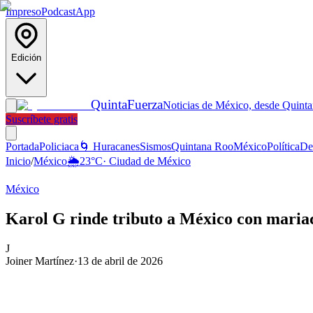
Impreso
Podcast
App
Edición
Quinta
Fuerza
Noticias de México, desde Quint
Suscríbete gratis
Portada
Policiaca
🌀 Huracanes
Sismos
Quintana Roo
México
Política
De
Inicio
/
México
🌦️
23
°C
·
Ciudad de México
México
Karol G rinde tributo a México con mariach
J
Joiner Martínez
·
13 de abril de 2026