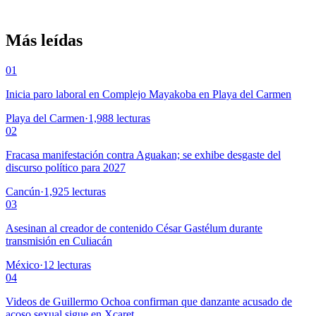
Más leídas
01
Inicia paro laboral en Complejo Mayakoba en Playa del Carmen
Playa del Carmen
·
1,988
lecturas
02
Fracasa manifestación contra Aguakan; se exhibe desgaste del
discurso político para 2027
Cancún
·
1,925
lecturas
03
Asesinan al creador de contenido César Gastélum durante
transmisión en Culiacán
México
·
12
lecturas
04
Videos de Guillermo Ochoa confirman que danzante acusado de
acoso sexual sigue en Xcaret