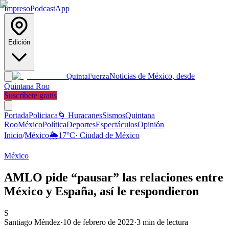
Impreso
Podcast
App
Edición
Noticias de México, desde
Quinta
Fuerza
Quintana Roo
Suscríbete gratis
Portada
Policiaca
🌀 Huracanes
Sismos
Quintana
Roo
México
Política
Deportes
Espectáculos
Opinión
Inicio
/
México
🌦️
17
°C
·
Ciudad de México
México
AMLO pide “pausar” las relaciones entre
México y España, así le respondieron
S
Santiago Méndez
·
10 de febrero de 2022
·
3
min de lectura