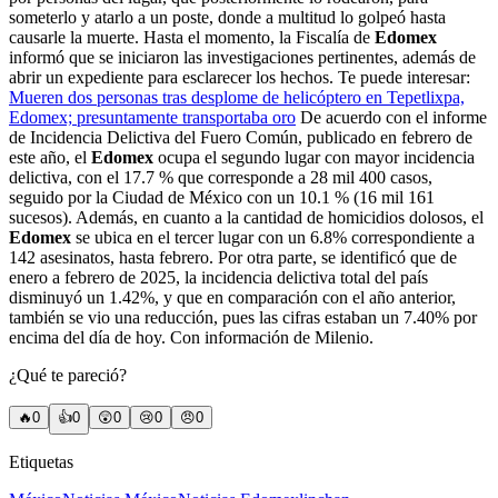
someterlo y atarlo a un poste, donde a multitud lo golpeó hasta
causarle la muerte. Hasta el momento, la Fiscalía de
Edomex
informó que se iniciaron las investigaciones pertinentes, además de
abrir un expediente para esclarecer los hechos. Te puede interesar:
Mueren dos personas tras desplome de helicóptero en Tepetlixpa,
Edomex; presuntamente transportaba oro
De acuerdo con el informe
de Incidencia Delictiva del Fuero Común, publicado en febrero de
este año, el
Edomex
ocupa el segundo lugar con mayor incidencia
delictiva, con el 17.7 % que corresponde a 28 mil 400 casos,
seguido por la Ciudad de México con un 10.1 % (16 mil 161
sucesos). Además, en cuanto a la cantidad de homicidios dolosos, el
Edomex
se ubica en el tercer lugar con un 6.8% correspondiente a
142 asesinatos, hasta febrero. Por otra parte, se identificó que de
enero a febrero de 2025, la incidencia delictiva total del país
disminuyó un 1.42%, y que en comparación con el año anterior,
también se vio una reducción, pues las cifras estaban un 7.40% por
encima del día de hoy. Con información de Milenio.
¿Qué te pareció?
🔥
0
👍
0
😲
0
😢
0
😠
0
Etiquetas