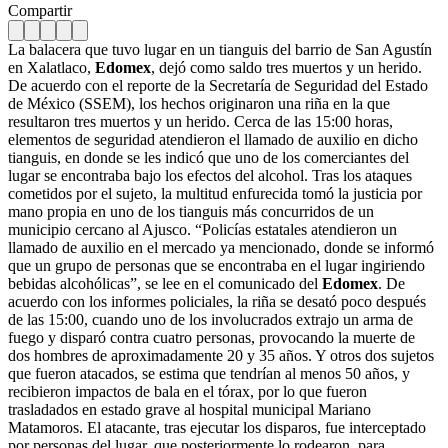
Compartir
La balacera que tuvo lugar en un tianguis del barrio de San Agustín
en Xalatlaco,
Edomex
, dejó como saldo tres muertos y un herido.
De acuerdo con el reporte de la Secretaría de Seguridad del Estado
de México (SSEM), los hechos originaron una riña en la que
resultaron tres muertos y un herido. Cerca de las 15:00 horas,
elementos de seguridad atendieron el llamado de auxilio en dicho
tianguis, en donde se les indicó que uno de los comerciantes del
lugar se encontraba bajo los efectos del alcohol. Tras los ataques
cometidos por el sujeto, la multitud enfurecida tomó la justicia por
mano propia en uno de los tianguis más concurridos de un
municipio cercano al Ajusco. “Policías estatales atendieron un
llamado de auxilio en el mercado ya mencionado, donde se informó
que un grupo de personas que se encontraba en el lugar ingiriendo
bebidas alcohólicas”, se lee en el comunicado del
Edomex
. De
acuerdo con los informes policiales, la riña se desató poco después
de las 15:00, cuando uno de los involucrados extrajo un arma de
fuego y disparó contra cuatro personas, provocando la muerte de
dos hombres de aproximadamente 20 y 35 años. Y otros dos sujetos
que fueron atacados, se estima que tendrían al menos 50 años, y
recibieron impactos de bala en el tórax, por lo que fueron
trasladados en estado grave al hospital municipal Mariano
Matamoros. El atacante, tras ejecutar los disparos, fue interceptado
por personas del lugar, que posteriormente lo rodearon, para