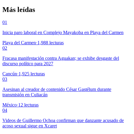
Más leídas
01
Inicia paro laboral en Complejo Mayakoba en Playa del Carmen
Playa del Carmen
·
1,988
lecturas
02
Fracasa manifestación contra Aguakan; se exhibe desgaste del
discurso político para 2027
Cancún
·
1,925
lecturas
03
Asesinan al creador de contenido César Gastélum durante
transmisión en Culiacán
México
·
12
lecturas
04
Videos de Guillermo Ochoa confirman que danzante acusado de
acoso sexual sigue en Xcaret