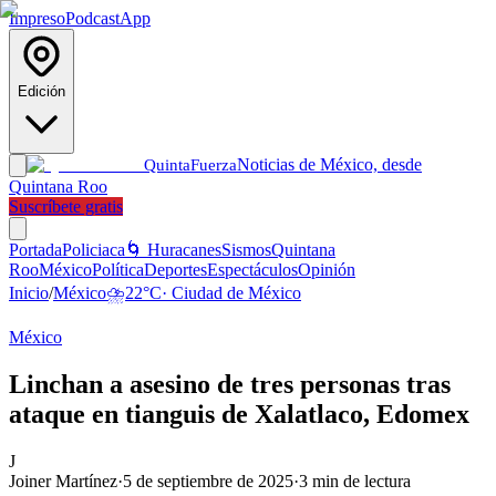
Impreso
Podcast
App
Edición
Noticias de México, desde
Quinta
Fuerza
Quintana Roo
Suscríbete gratis
Portada
Policiaca
🌀 Huracanes
Sismos
Quintana
Roo
México
Política
Deportes
Espectáculos
Opinión
Inicio
/
México
⛈️
22
°C
·
Ciudad de México
México
Linchan a asesino de tres personas tras
ataque en tianguis de Xalatlaco, Edomex
J
Joiner Martínez
·
5 de septiembre de 2025
·
3
min de lectura