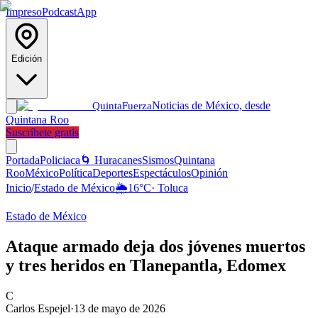
Impreso
Podcast
App
Edición
Noticias de México, desde
Quinta
Fuerza
Quintana Roo
Suscríbete gratis
Portada
Policiaca
🌀 Huracanes
Sismos
Quintana
Roo
México
Política
Deportes
Espectáculos
Opinión
Inicio
/
Estado de México
🌦️
16
°C
·
Toluca
Estado de México
Ataque armado deja dos jóvenes muertos
y tres heridos en Tlanepantla, Edomex
C
Carlos Espejel
·
13 de mayo de 2026