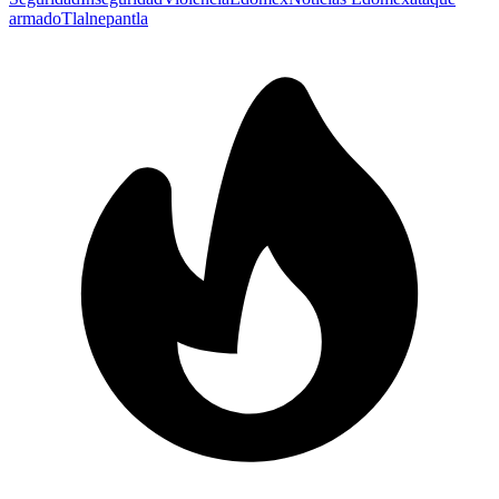
armado
Tlalnepantla