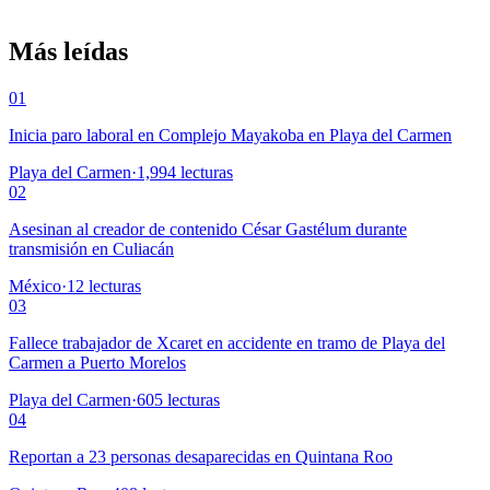
Más leídas
01
Inicia paro laboral en Complejo Mayakoba en Playa del Carmen
Playa del Carmen
·
1,994
lecturas
02
Asesinan al creador de contenido César Gastélum durante
transmisión en Culiacán
México
·
12
lecturas
03
Fallece trabajador de Xcaret en accidente en tramo de Playa del
Carmen a Puerto Morelos
Playa del Carmen
·
605
lecturas
04
Reportan a 23 personas desaparecidas en Quintana Roo