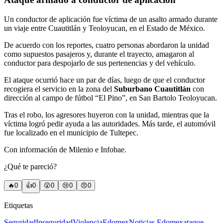
Un conductor de aplicación fue víctima de un asalto armado durante
un viaje entre Cuautitlán y Teoloyucan, en el Estado de México.
De acuerdo con los reportes, cuatro personas abordaron la unidad
como supuestos pasajeros y, durante el trayecto, amagaron al
conductor para despojarlo de sus pertenencias y del vehículo.
El ataque ocurrió hace un par de días, luego de que el conductor
recogiera el servicio en la zona del
Suburbano Cuautitlán
con
dirección al campo de fútbol “El Pino”, en San Bartolo Teoloyucan.
Tras el robo, los agresores huyeron con la unidad, mientras que la
víctima logró pedir ayuda a las autoridades. Más tarde, el automóvil
fue localizado en el municipio de Tultepec.
Con información de Milenio e Infobae.
¿Qué te pareció?
🔥
0
👍
0
😲
0
😢
0
😠
0
Etiquetas
Seguridad
Inseguridad
Violencia
Edomex
Noticias Edomex
ataque