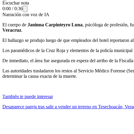
Escuchar nota
0:00
/
0:36
Narración con voz de IA
El cuerpo de
Janinna Carpinteyro Luna
, psicóloga de profesión, f
Veracruz
.
El hallazgo se produjo luego de que empleados del hotel reportaron al 9
Los paramédicos de la Cruz Roja y elementos de la policía municipal 
De inmediato, el área fue asegurada en espera del arribo de la Fiscalí
Las autoridades trasladaron los restos al Servicio Médico Forense (Sem
determinar la causa exacta de la muerte.
También te puede interesar
Desaparece pareja tras salir a vender un terreno en Tesechoacán, Vera