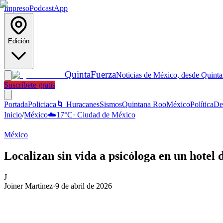
Impreso
Podcast
App
Edición
Quinta
Fuerza
Noticias de México, desde Quint
Suscríbete gratis
Portada
Policiaca
🌀 Huracanes
Sismos
Quintana Roo
México
Política
De
Inicio
/
México
☁️
17
°C
·
Ciudad de México
México
Localizan sin vida a psicóloga en un hotel
J
Joiner Martínez
·
9 de abril de 2026