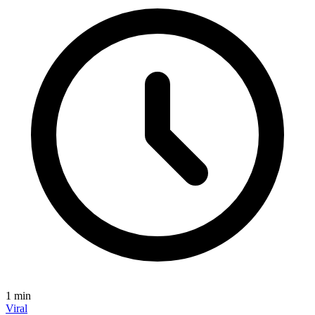
1
min
Viral