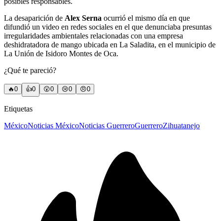
posibles responsables.
La desaparición de
Alex Serna
ocurrió el mismo día en que
difundió un video en redes sociales en el que denunciaba presuntas
irregularidades ambientales relacionadas con una empresa
deshidratadora de mango ubicada en La Saladita, en el municipio de
La Unión de Isidoro Montes de Oca.
¿Qué te pareció?
🔥
0
👍
0
😲
0
😢
0
😠
0
Etiquetas
México
Noticias México
Noticias Guerrero
Guerrero
Zihuatanejo