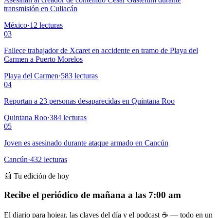
transmisión en Culiacán
México
·
12
lecturas
03
Fallece trabajador de Xcaret en accidente en tramo de Playa del
Carmen a Puerto Morelos
Playa del Carmen
·
583
lecturas
04
Reportan a 23 personas desaparecidas en Quintana Roo
Quintana Roo
·
384
lecturas
05
Joven es asesinado durante ataque armado en Cancún
Cancún
·
432
lecturas
📰 Tu edición de hoy
Recibe el periódico de mañana a las 7:00 am
El diario para hojear, las claves del día y el podcast ☕ — todo en un