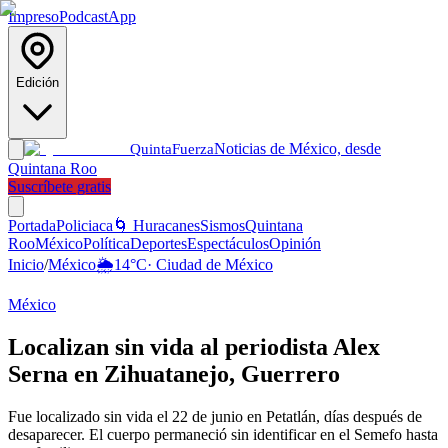
Impreso
Podcast
App
Edición
Noticias de México, desde
Quinta
Fuerza
Quintana Roo
Suscríbete gratis
Portada
Policiaca
🌀 Huracanes
Sismos
Quintana
Roo
México
Política
Deportes
Espectáculos
Opinión
Inicio
/
México
🌦️
14
°C
·
Ciudad de México
México
Localizan sin vida al periodista Alex
Serna en Zihuatanejo, Guerrero
Fue localizado sin vida el 22 de junio en Petatlán, días después de
desaparecer. El cuerpo permaneció sin identificar en el Semefo hasta