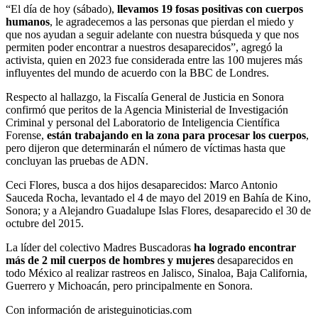
“El día de hoy (sábado),
llevamos 19 fosas positivas con cuerpos
humanos
, le agradecemos a las personas que pierdan el miedo y
que nos ayudan a seguir adelante con nuestra búsqueda y que nos
permiten poder encontrar a nuestros desaparecidos”, agregó la
activista, quien en 2023 fue considerada entre las 100 mujeres más
influyentes del mundo de acuerdo con la BBC de Londres.
Respecto al hallazgo, la Fiscalía General de Justicia en Sonora
confirmó que peritos de la Agencia Ministerial de Investigación
Criminal y personal del Laboratorio de Inteligencia Científica
Forense,
están trabajando en la zona para procesar los cuerpos
,
pero dijeron que determinarán el número de víctimas hasta que
concluyan las pruebas de ADN.
Ceci Flores, busca a dos hijos desaparecidos: Marco Antonio
Sauceda Rocha, levantado el 4 de mayo del 2019 en Bahía de Kino,
Sonora; y a Alejandro Guadalupe Islas Flores, desaparecido el 30 de
octubre del 2015.
La líder del colectivo Madres Buscadoras
ha logrado encontrar
más de 2 mil cuerpos de hombres
y mujeres
desaparecidos en
todo México al realizar rastreos en Jalisco, Sinaloa, Baja California,
Guerrero y Michoacán, pero principalmente en Sonora.
Con información de aristeguinoticias.com