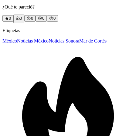
¿Qué te pareció?
🔥
0
👍
0
😲
0
😢
0
😠
0
Etiquetas
México
Noticias México
Noticias Sonora
Mar de Cortés