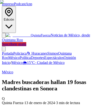
Impreso
Podcast
App
Edición
Noticias de México, desde
Quinta
Fuerza
Quintana Roo
Suscríbete gratis
Portada
Policiaca
🌀 Huracanes
Sismos
Quintana
Roo
México
Política
Deportes
Espectáculos
Opinión
Inicio
/
México
🌦️
15
°C
·
Ciudad de México
México
Madres buscadoras hallan 19 fosas
clandestinas en Sonora
Q
Quinta Fuerza
·
13 de enero de 2024
·
3
min de lectura