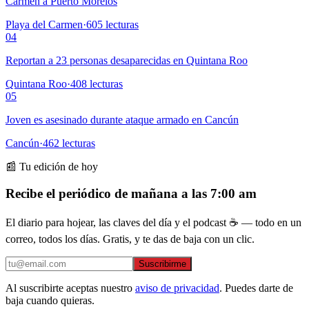
Carmen a Puerto Morelos
Playa del Carmen
·
605
lecturas
04
Reportan a 23 personas desaparecidas en Quintana Roo
Quintana Roo
·
408
lecturas
05
Joven es asesinado durante ataque armado en Cancún
Cancún
·
462
lecturas
📰 Tu edición de hoy
Recibe el periódico de mañana a las 7:00 am
El diario para hojear, las claves del día y el podcast ☕ — todo en un
correo, todos los días. Gratis, y te das de baja con un clic.
Suscribirme
Al suscribirte aceptas nuestro
aviso de privacidad
. Puedes darte de
baja cuando quieras.