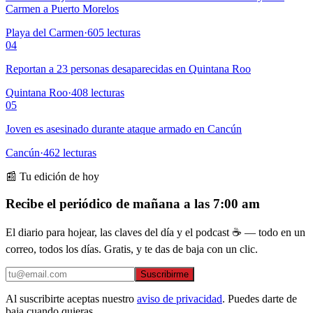
Carmen a Puerto Morelos
Playa del Carmen
·
605
lecturas
04
Reportan a 23 personas desaparecidas en Quintana Roo
Quintana Roo
·
408
lecturas
05
Joven es asesinado durante ataque armado en Cancún
Cancún
·
462
lecturas
📰 Tu edición de hoy
Recibe el periódico de mañana a las 7:00 am
El diario para hojear, las claves del día y el podcast ☕ — todo en un
correo, todos los días. Gratis, y te das de baja con un clic.
Suscribirme
Al suscribirte aceptas nuestro
aviso de privacidad
. Puedes darte de
baja cuando quieras.