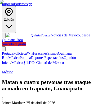
Impreso
Podcast
App
Edición
Noticias de México, desde
Quinta
Fuerza
Quintana Roo
Suscríbete gratis
Portada
Policiaca
🌀 Huracanes
Sismos
Quintana
Roo
México
Política
Deportes
Espectáculos
Opinión
Inicio
/
México
☀️
14
°C
·
Ciudad de México
México
Matan a cuatro personas tras ataque
armado en Irapuato, Guanajuato
J
Joiner Martínez
·
25 de abril de 2026