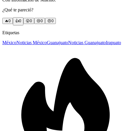
¿Qué te pareció?
🔥
0
👍
0
😲
0
😢
0
😠
0
Etiquetas
México
Noticias México
Guanajuato
Noticias Guanajuato
Irapuato