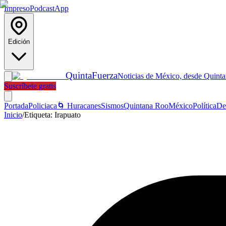
Impreso
Podcast
App
Edición
Quinta
Fuerza
Noticias de México, desde Quint
Suscríbete gratis
Portada
Policiaca
🌀 Huracanes
Sismos
Quintana Roo
México
Política
De
Inicio
/
Etiqueta:
Irapuato