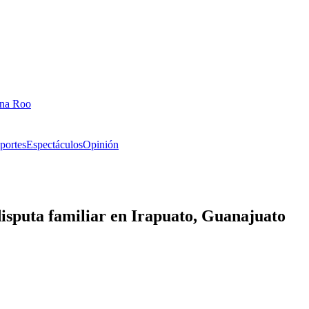
ana Roo
portes
Espectáculos
Opinión
 disputa familiar en Irapuato, Guanajuato