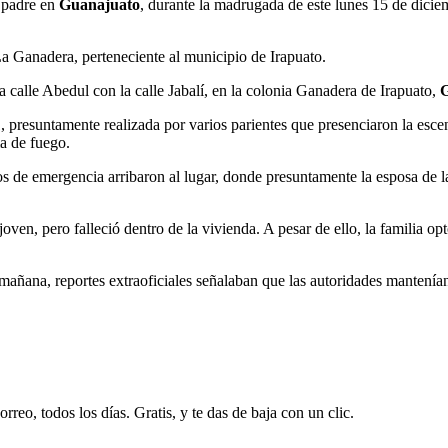
 padre en
Guanajuato
, durante la madrugada de este lunes 15 de dici
 La Ganadera, perteneciente al municipio de Irapuato.
a calle Abedul con la calle Jabalí, en la colonia Ganadera de Irapuato,
, presuntamente realizada por varios parientes que presenciaron la esc
a de fuego.
pos de emergencia arribaron al lugar, donde presuntamente la esposa de l
oven, pero falleció dentro de la vivienda. A pesar de ello, la familia op
a mañana, reportes extraoficiales señalaban que las autoridades mantení
rreo, todos los días. Gratis, y te das de baja con un clic.