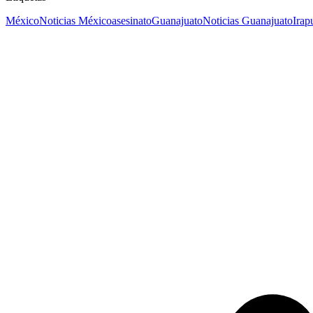
México
Noticias México
asesinato
Guanajuato
Noticias Guanajuato
Irap