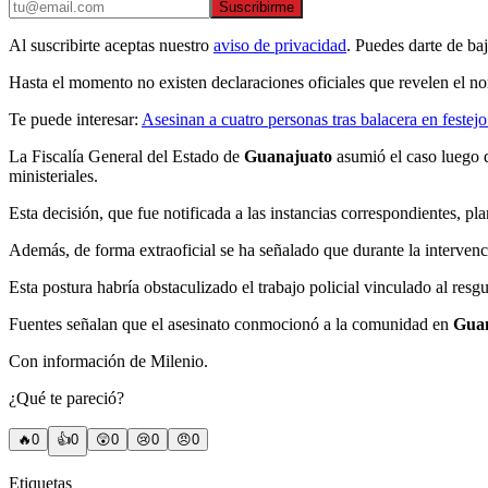
Suscribirme
Al suscribirte aceptas nuestro
aviso de privacidad
. Puedes darte de ba
Hasta el momento no existen declaraciones oficiales que revelen el no
Te puede interesar:
Asesinan a cuatro personas tras balacera en feste
La Fiscalía General del Estado de
Guanajuato
asumió el caso luego de
ministeriales.
Esta decisión, que fue notificada a las instancias correspondientes, pl
Además, de forma extraoficial se ha señalado que durante la intervenci
Esta postura habría obstaculizado el trabajo policial vinculado al resg
Fuentes señalan que el asesinato conmocionó a la comunidad en
Gua
Con información de Milenio.
¿Qué te pareció?
🔥
0
👍
0
😲
0
😢
0
😠
0
Etiquetas