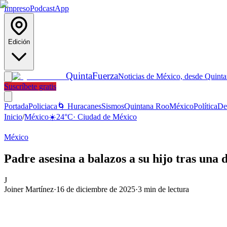
Impreso
Podcast
App
Edición
Quinta
Fuerza
Noticias de México, desde Quint
Suscríbete gratis
Portada
Policiaca
🌀 Huracanes
Sismos
Quintana Roo
México
Política
De
Inicio
/
México
☀️
24
°C
·
Ciudad de México
México
Padre asesina a balazos a su hijo tras una
J
Joiner Martínez
·
16 de diciembre de 2025
·
3
min de lectura