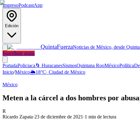
Impreso
Podcast
App
Edición
Quinta
Fuerza
Noticias de México, desde Quint
Suscríbete gratis
Portada
Policiaca
🌀 Huracanes
Sismos
Quintana Roo
México
Política
De
Inicio
/
México
🌦️
18
°C
·
Ciudad de México
México
Meten a la cárcel a dos hombres por abusa
R
Ricardo Zapata
·
23 de diciembre de 2021
·
1
min de lectura