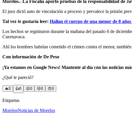
Morelos.- La Fiscalía aportó pruebas de la responsabilidad de J
El juez dictó auto de vinculación a proceso y prevalece la prisión prev
Tal vez te gustaría leer:
Hallan el cuerpo de una menor de 8 años 
Los hechos se registraron durante la mañana del pasado 6 de diciembr
Cuernavaca.
Ahí los hombres habrían cometido el crimen contra el menor, también
Con información de De Peso
¡Ya estamos en Google News! Mantente al día con las noticias má
¿Qué te pareció?
🔥
0
👍
0
😲
0
😢
0
😠
0
Etiquetas
Morelos
Noticias de Morelos