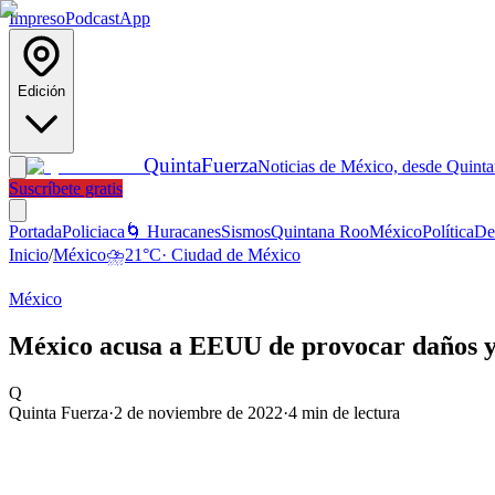
Impreso
Podcast
App
Edición
Quinta
Fuerza
Noticias de México, desde Quint
Suscríbete gratis
Portada
Policiaca
🌀 Huracanes
Sismos
Quintana Roo
México
Política
De
Inicio
/
México
⛈️
21
°C
·
Ciudad de México
México
México acusa a EEUU de provocar daños y 
Q
Quinta Fuerza
·
2 de noviembre de 2022
·
4
min de lectura