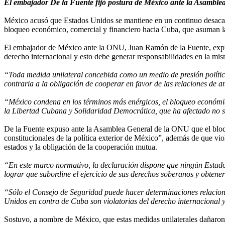
El embajador De la Fuente fijó postura de México ante la Asamblea
México acusó que Estados Unidos se mantiene en un continuo desacato
bloqueo económico, comercial y financiero hacia Cuba, que asuman la
El embajador de México ante la ONU, Juan Ramón de la Fuente, expus
derecho internacional y esto debe generar responsabilidades en la mis
“Toda medida unilateral concebida como un medio de presión política
contraria a la obligación de cooperar en favor de las relaciones de am
“México condena en los términos más enérgicos, el bloqueo económico,
la Libertad Cubana y Solidaridad Democrática, que ha afectado no só
De la Fuente expuso ante la Asamblea General de la ONU que el bloque
constitucionales de la política exterior de México”, además de que vio
estados y la obligación de la cooperación mutua.
“En este marco normativo, la declaración dispone que ningún Estado 
lograr que subordine el ejercicio de sus derechos soberanos y obtener 
“Sólo el Consejo de Seguridad puede hacer determinaciones relaciona
Unidos en contra de Cuba son violatorias del derecho internacional 
Sostuvo, a nombre de México, que estas medidas unilaterales dañaron 