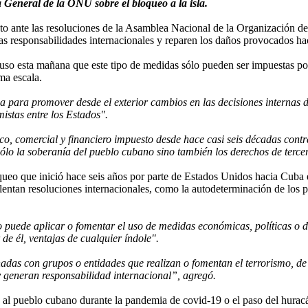
 General de la ONU sobre el bloqueo a la isla.
 ante las resoluciones de la Asamblea Nacional de la Organización de 
s responsabilidades internacionales y reparen los daños provocados h
o esta mañana que este tipo de medidas sólo pueden ser impuestas por 
ma escala.
 para promover desde el exterior cambios en las decisiones internas de
istas entre los Estados".
 comercial y financiero impuesto desde hace casi seis décadas contra C
lo la soberanía del pueblo cubano sino también los derechos de tercer
o que inició hace seis años por parte de Estados Unidos hacia Cuba es 
lentan resoluciones internacionales, como la autodeterminación de los pu
puede aplicar o fomentar el uso de medidas económicas, políticas o de
de él, ventajas de cualquier índole".
das con grupos o entidades que realizan o fomentan el terrorismo, de 
y generan responsabilidad internacional”, agregó.
al pueblo cubano durante la pandemia de covid-19 o el paso del huracán