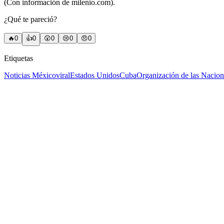
(Con información de milenio.com).
¿Qué te pareció?
🔥
0
👍
0
😲
0
😢
0
😠
0
Etiquetas
Noticias México
viral
Estados Unidos
Cuba
Organización de las Nacio