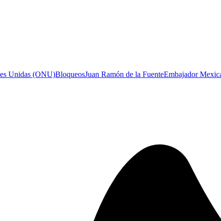
nes Unidas (ONU)
Bloqueos
Juan Ramón de la Fuente
Embajador Mexic