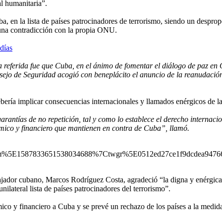
al humanitaria”.
 en la lista de países patrocinadores de terrorismo, siendo un desprop
 una contradicción con la propia ONU.
días
ta referida fue que Cuba, en el ánimo de fomentar el diálogo de paz en
sejo de Seguridad acogió con beneplácito el anuncio de la reanudación 
debería implicar consecuencias internacionales y llamados enérgicos de
rantías de no repetición, tal y como lo establece el derecho internaci
ómico y financiero que mantienen en contra de Cuba”, llamó.
m%5E1587833651538034688%7Ctwgr%5E0512ed27ce1f9dcdea94766
jador cubano, Marcos Rodríguez Costa, agradeció “la digna y enérgica
nilateral lista de países patrocinadores del terrorismo”.
o y financiero a Cuba y se prevé un rechazo de los países a la medi