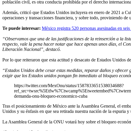
población civil, es otra conducta prohibida por el derecho internacion
Además, criticó que Estados Unidos incluyera en enero de 2021 a Cuba,
operaciones y transacciones financiera, y sobre todo, proviniendo de
Te puede interesar:
México registra 520 personas asesinadas en seis 
“Observamos que una de las justificaciones de la reinserción a la lis
respecto, vale la pena hacer notar que hace apenas unos días, el Con
Liberación Nacional”, destacó.
Por lo que reiteraron que esta actitud y desacato de Estados Unidos 
“Estados Unidos debe cesar estas medidas, reparar daños y ofrecer ga
exigir que los Estados unidos pongan fin inmediato al bloqueo econ
https://twitter.com/MexOnu/status/1587833651538034688?
ref_src=twsrc%5Etfw%7Ctwcamp%5Etweetembed%7Ctwter
demanda-onu-bloqueo-economico-cuba
Tras el posicionamiento de México ante la Asamblea General, el emba
Unidos y su énfasis en que sea retirada nuestra nación de la espuria y u
La Asamblea General de la ONU votará hoy sobre el bloqueo económic