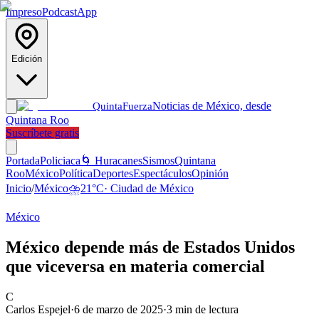
Impreso
Podcast
App
Edición
Noticias de México, desde
Quinta
Fuerza
Quintana Roo
Suscríbete gratis
Portada
Policiaca
🌀 Huracanes
Sismos
Quintana
Roo
México
Política
Deportes
Espectáculos
Opinión
Inicio
/
México
⛈️
21
°C
·
Ciudad de México
México
México depende más de Estados Unidos
que viceversa en materia comercial
C
Carlos Espejel
·
6 de marzo de 2025
·
3
min de lectura