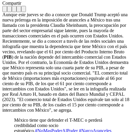
Compartir
Aunque este jueves se dio a conocer que Donald Trump aceptó una
nueva prórroga en la imposición de aranceles a México tras una
llamada con la presidenta Claudia Sheinbaum, la preocupación por
parte del sector empresarial sigue latente, pues la mayoría de
transacciones comerciales en el país ocurren con Estados Unidos.
Recientemente, se dio a conocer a través de las redes sociales una
infografía que muestra la dependencia que tiene México con el país
vecino, revelando que el 61 por ciento del Producto Interno Bruto
(
PIB
) de la nación depende del intercambio comercial con Estados
Unidos. Por el contrario, la Economía de Estados Unidos demuestra
que México representa solo una cuarta parte de su PIB, a pesar de
que nuestro país es su principal socio comercial. "EL comercio total
de México (importaciones más exportaciones) equivale al 66 por
ciento de su PIB, de los que el 61 por ciento corresponde a
intercambios con Estados Unidos", se lee en la infografía realizada
por Real Arturo H, basado en datos del Banco Mundial y CEPAL
(2023). "El comercio total de Estados Unidos equivale tan solo al 18
por ciento de su PIB, de los cuales el 15 por ciento corresponde a
intercambios con México", se agrega.
México tiene que defender el T-MEC o perderá
credibilidad como socio
estratégico.
#NoMasPoderAlPoder
#NarcoAranceles