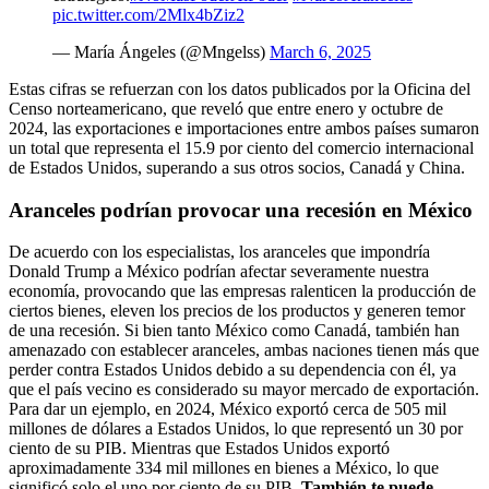
pic.twitter.com/2Mlx4bZiz2
— María Ángeles (@Mngelss)
March 6, 2025
Estas cifras se refuerzan con los datos publicados por la Oficina del
Censo norteamericano, que reveló que entre enero y octubre de
2024, las exportaciones e importaciones entre ambos países sumaron
un total que representa el 15.9 por ciento del comercio internacional
de Estados Unidos, superando a sus otros socios, Canadá y China.
Aranceles podrían provocar una recesión en México
De acuerdo con los especialistas, los aranceles que impondría
Donald Trump a México podrían afectar severamente nuestra
economía, provocando que las empresas ralenticen la producción de
ciertos bienes, eleven los precios de los productos y generen temor
de una recesión. Si bien tanto México como Canadá, también han
amenazado con establecer aranceles, ambas naciones tienen más que
perder contra Estados Unidos debido a su dependencia con él, ya
que el país vecino es considerado su mayor mercado de exportación.
Para dar un ejemplo, en 2024, México exportó cerca de 505 mil
millones de dólares a Estados Unidos, lo que representó un 30 por
ciento de su PIB. Mientras que Estados Unidos exportó
aproximadamente 334 mil millones en bienes a México, lo que
significó solo el uno por ciento de su PIB.
También te puede