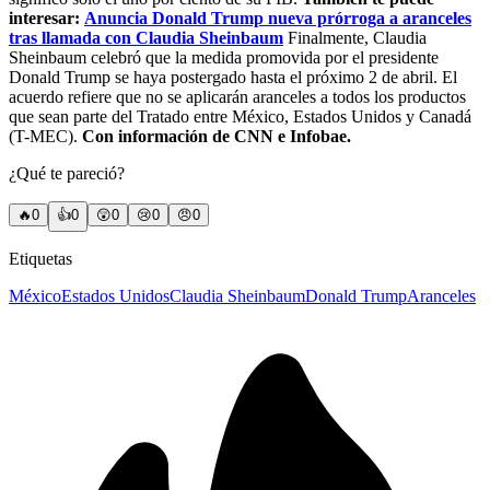
interesar:
Anuncia Donald Trump nueva prórroga a aranceles
tras llamada con Claudia Sheinbaum
Finalmente, Claudia
Sheinbaum celebró que la medida promovida por el presidente
Donald Trump se haya postergado hasta el próximo 2 de abril. El
acuerdo refiere que no se aplicarán aranceles a todos los productos
que sean parte del Tratado entre México, Estados Unidos y Canadá
(T-MEC).
Con información de CNN e Infobae.
¿Qué te pareció?
🔥
0
👍
0
😲
0
😢
0
😠
0
Etiquetas
México
Estados Unidos
Claudia Sheinbaum
Donald Trump
Aranceles