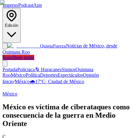
Impreso
Podcast
App
Edición
Noticias de México, desde
Quinta
Fuerza
Quintana Roo
Suscríbete gratis
Portada
Policiaca
🌀 Huracanes
Sismos
Quintana
Roo
México
Política
Deportes
Espectáculos
Opinión
Inicio
/
México
🌧️
17
°C
·
Ciudad de México
México
México es víctima de ciberataques como
consecuencia de la guerra en Medio
Oriente
C