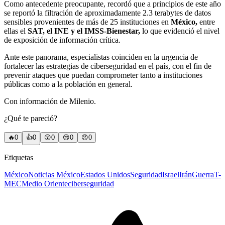
Como antecedente preocupante, recordó que a principios de este año
se reportó la filtración de aproximadamente 2.3 terabytes de datos
sensibles provenientes de más de 25 instituciones en
México,
entre
ellas el
SAT, el INE y el IMSS-Bienestar,
lo que evidenció el nivel
de exposición de información crítica.
Ante este panorama, especialistas coinciden en la urgencia de
fortalecer las estrategias de ciberseguridad en el país, con el fin de
prevenir ataques que puedan comprometer tanto a instituciones
públicas como a la población en general.
Con información de Milenio.
¿Qué te pareció?
🔥
0
👍
0
😲
0
😢
0
😠
0
Etiquetas
México
Noticias México
Estados Unidos
Seguridad
Israel
Irán
Guerra
T-
MEC
Medio Oriente
ciberseguridad