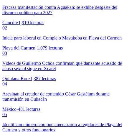
Fracasa manifestación contra Aguakan; se exhibe desgaste del
discurso político para 2027
Cancún
·
1,919
lecturas
02
Inicia paro laboral en Complejo Mayakoba en Playa del Carmen
Playa del Carmen
·
1,979
lecturas
03
Videos de Guillermo Ochoa confirman que danzante acusado de
acoso sexual sigue en Xcaret
Quintana Roo
·
1,387
lecturas
04
Asesinan al creador de contenido César Gastélum durante
transmisión en Culiacán
México
·
481
lecturas
05
Identifican número con que amenazaron a regidores de Playa del
Carmen y otros funcionarios