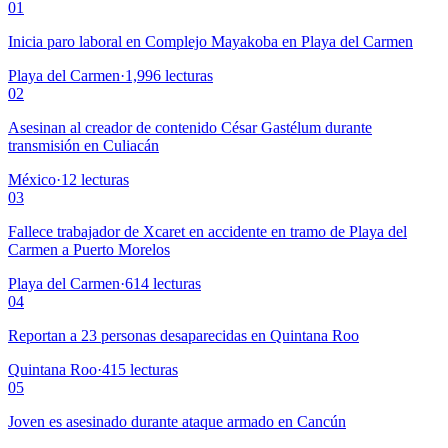
01
Inicia paro laboral en Complejo Mayakoba en Playa del Carmen
Playa del Carmen
·
1,996
lecturas
02
Asesinan al creador de contenido César Gastélum durante
transmisión en Culiacán
México
·
12
lecturas
03
Fallece trabajador de Xcaret en accidente en tramo de Playa del
Carmen a Puerto Morelos
Playa del Carmen
·
614
lecturas
04
Reportan a 23 personas desaparecidas en Quintana Roo
Quintana Roo
·
415
lecturas
05
Joven es asesinado durante ataque armado en Cancún