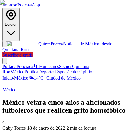
Impreso
Podcast
App
Edición
Noticias de México, desde
Quinta
Fuerza
Quintana Roo
Suscríbete gratis
Portada
Policiaca
🌀 Huracanes
Sismos
Quintana
Roo
México
Política
Deportes
Espectáculos
Opinión
Inicio
/
México
🌤️
14
°C
·
Ciudad de México
México
México vetará cinco años a aficionados
futboleros que realicen grito homofóbico
G
Gaby Torres
·
18 de enero de 2022
·
2
min de lectura