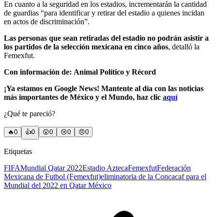
En cuanto a la seguridad en los estadios, incrementarán la cantidad
de guardias “para identificar y retirar del estadio a quienes incidan
en actos de discriminación”.
Las personas que sean retiradas del estadio no podrán asistir a
los partidos de la selección mexicana en cinco años
, detalló la
Femexfut.
Con información de: Animal Político y Récord
¡Ya estamos en Google News! Mantente al día con las noticias
más importantes de México y el Mundo, haz clic
aquí
¿Qué te pareció?
🔥
0
👍
0
😲
0
😢
0
😠
0
Etiquetas
FIFA
Mundial Qatar 2022
Estadio Azteca
Femexfut
Federación
Mexicana de Futbol (Femexfut)
eliminatoria de la Concacaf para el
Mundial del 2022 en Qatar México