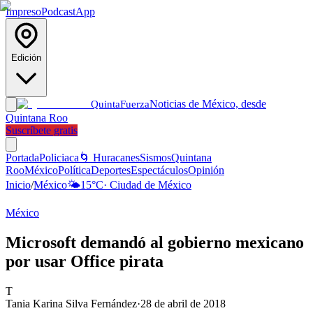
Impreso
Podcast
App
Edición
Noticias de México, desde
Quinta
Fuerza
Quintana Roo
Suscríbete gratis
Portada
Policiaca
🌀 Huracanes
Sismos
Quintana
Roo
México
Política
Deportes
Espectáculos
Opinión
Inicio
/
México
🌤️
15
°C
·
Ciudad de México
México
Microsoft demandó al gobierno mexicano
por usar Office pirata
T
Tania Karina Silva Fernández
·
28 de abril de 2018