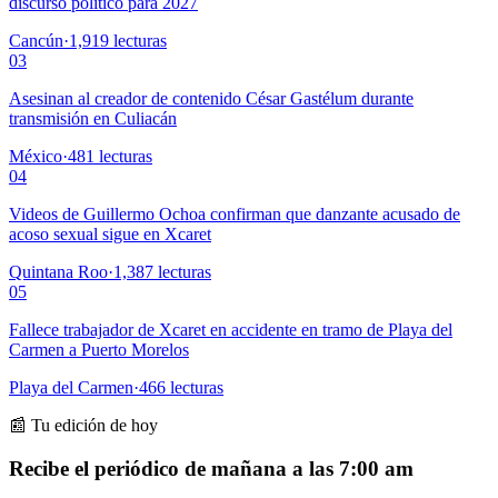
discurso político para 2027
Cancún
·
1,919
lecturas
03
Asesinan al creador de contenido César Gastélum durante
transmisión en Culiacán
México
·
481
lecturas
04
Videos de Guillermo Ochoa confirman que danzante acusado de
acoso sexual sigue en Xcaret
Quintana Roo
·
1,387
lecturas
05
Fallece trabajador de Xcaret en accidente en tramo de Playa del
Carmen a Puerto Morelos
Playa del Carmen
·
466
lecturas
📰 Tu edición de hoy
Recibe el periódico de mañana a las 7:00 am