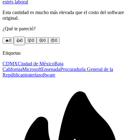
estrés laboral
Esta cantidad es mucho más elevada que el costo del software
original.
¿Qué te pareció?
🔥
0
👍
0
😲
0
😢
0
😠
0
Etiquetas
CDMX
Ciudad de México
Baja
California
Microsoft
Ensenada
Procuraduría General de la
República
piratería
software