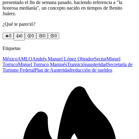
presentado el fin de semana pasado, haciendo referencia a "la
honrosa medianía", un concepto nacido en tiempos de Benito
Juárez.
¿Qué te pareció?
🔥
0
👍
0
😲
0
😢
0
😠
0
Etiquetas
México
AMLO
Andrés Manuel López Obrador
Sectur
Miguel
Torruco
Miguel Torruco Marqués
Transición
austeridad
Secretaría de
Turismo Federal
Plan de Austeridad
reducción de sueldos