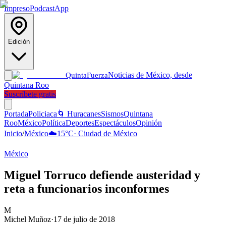
Impreso
Podcast
App
Edición
Noticias de México, desde
Quinta
Fuerza
Quintana Roo
Suscríbete gratis
Portada
Policiaca
🌀 Huracanes
Sismos
Quintana
Roo
México
Política
Deportes
Espectáculos
Opinión
Inicio
/
México
☁️
15
°C
·
Ciudad de México
México
Miguel Torruco defiende austeridad y
reta a funcionarios inconformes
M
Michel Muñoz
·
17 de julio de 2018