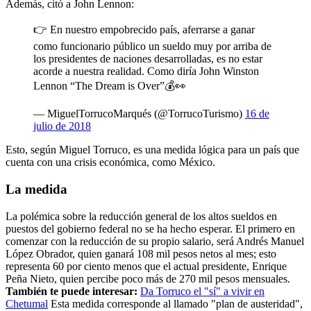
Además, citó a John Lennon:
👉 En nuestro empobrecido país, aferrarse a ganar
como funcionario público un sueldo muy por arriba de
los presidentes de naciones desarrolladas, es no estar
acorde a nuestra realidad. Como diría John Winston
Lennon “The Dream is Over”💰👀
— MiguelTorrucoMarqués (@TorrucoTurismo)
16 de
julio de 2018
Esto, según Miguel Torruco, es una medida lógica para un país que
cuenta con una crisis económica, como México.
La medida
La polémica sobre la reducción general de los altos sueldos en
puestos del gobierno federal no se ha hecho esperar. El primero en
comenzar con la reducción de su propio salario, será Andrés Manuel
López Obrador, quien ganará 108 mil pesos netos al mes; esto
representa 60 por ciento menos que el actual presidente, Enrique
Peña Nieto, quien percibe poco más de 270 mil pesos mensuales.
También te puede interesar:
Da Torruco el "sí" a vivir en
Chetumal
Esta medida corresponde al llamado "plan de austeridad",