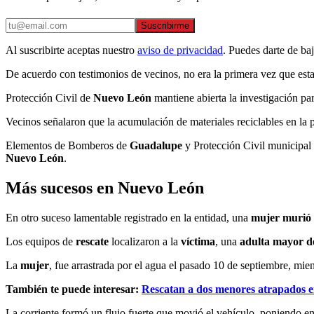
Suscribirme
Al suscribirte aceptas nuestro
aviso de privacidad
. Puedes darte de ba
De acuerdo con testimonios de vecinos, no era la primera vez que esta 
Protección Civil de
Nuevo León
mantiene abierta la investigación par
Vecinos señalaron que la acumulación de materiales reciclables en la 
Elementos de Bomberos de
Guadalupe
y Protección Civil municipal
Nuevo León
.
Más sucesos en Nuevo León
En otro suceso lamentable registrado en la entidad, una
mujer
murió
Los equipos de
rescate
localizaron a la
víctima
, una
adulta mayor d
La
mujer
, fue arrastrada por el agua el pasado 10 de septiembre, mie
También te puede interesar:
Rescatan a dos menores atrapados e
La corriente formó un flujo fuerte que movió el vehículo, poniendo en 