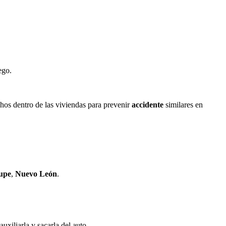
ego.
hos dentro de las viviendas para prevenir
accidente
similares en
upe
,
Nuevo León
.
xiliarla y sacarla del auto.