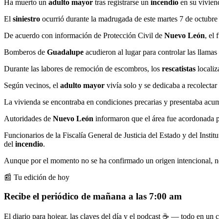
Ha muerto un
adulto mayor
tras registrarse un
incendio
en su vivien
El
siniestro
ocurrió durante la madrugada de este martes 7 de octubre 
De acuerdo con información de Protección Civil de
Nuevo León
, el
Bomberos de
Guadalupe
acudieron al lugar para controlar las llamas
Durante las labores de remoción de escombros, los
rescatistas
localiz
Según vecinos, el
adulto mayor
vivía solo y se dedicaba a recolectar 
La vivienda se encontraba en condiciones precarias y presentaba acumu
Autoridades de
Nuevo León
informaron que el área fue acordonada pa
Funcionarios de la Fiscalía General de Justicia del Estado y del Instit
del
incendio
.
Aunque por el momento no se ha confirmado un origen intencional, no 
📰 Tu edición de hoy
Recibe el periódico de mañana a las 7:00 am
El diario para hojear, las claves del día y el podcast ☕ — todo en un co