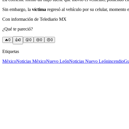
Sin embargo, la
víctima
regresó al vehículo por su celular, momento e
Con información de Telediario MX
¿Qué te pareció?
🔥
0
👍
0
😲
0
😢
0
😠
0
Etiquetas
México
Noticias México
Nuevo León
Noticias Nuevo León
incendio
Gu