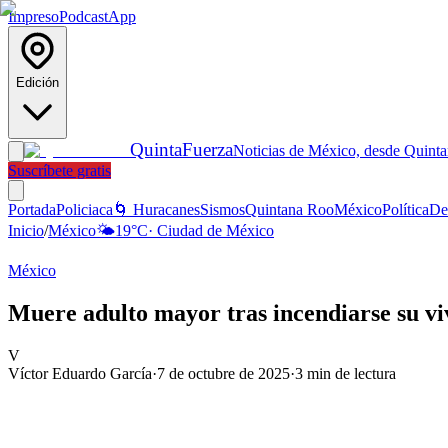
Impreso
Podcast
App
Edición
Quinta
Fuerza
Noticias de México, desde Quint
Suscríbete gratis
Portada
Policiaca
🌀 Huracanes
Sismos
Quintana Roo
México
Política
De
Inicio
/
México
🌤️
19
°C
·
Ciudad de México
México
Muere adulto mayor tras incendiarse su v
V
Víctor Eduardo García
·
7 de octubre de 2025
·
3
min de lectura