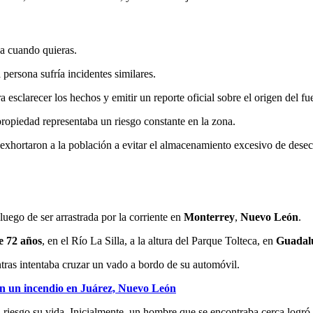
ja cuando quieras.
persona sufría incidentes similares.
a esclarecer los hechos y emitir un reporte oficial sobre el origen del fu
propiedad representaba un riesgo constante en la zona.
 exhortaron a la población a evitar el almacenamiento excesivo de desec
luego de ser arrastrada por la corriente en
Monterrey
,
Nuevo León
.
e 72 años
, en el Río La Silla, a la altura del Parque Tolteca, en
Guadal
ntras intentaba cruzar un vado a bordo de su automóvil.
n un incendio en Juárez, Nuevo León
riesgo su vida. Inicialmente, un hombre que se encontraba cerca logró au