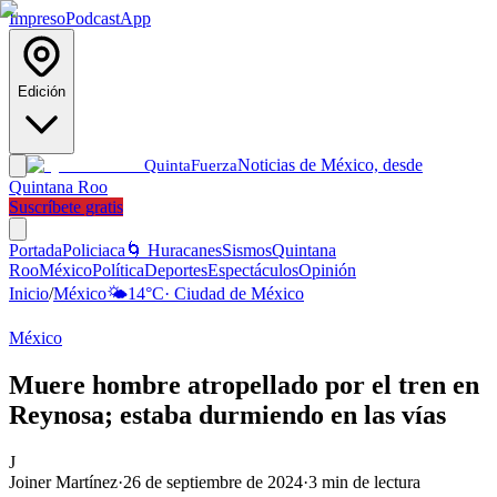
Impreso
Podcast
App
Edición
Noticias de México, desde
Quinta
Fuerza
Quintana Roo
Suscríbete gratis
Portada
Policiaca
🌀 Huracanes
Sismos
Quintana
Roo
México
Política
Deportes
Espectáculos
Opinión
Inicio
/
México
🌤️
14
°C
·
Ciudad de México
México
Muere hombre atropellado por el tren en
Reynosa; estaba durmiendo en las vías
J
Joiner Martínez
·
26 de septiembre de 2024
·
3
min de lectura