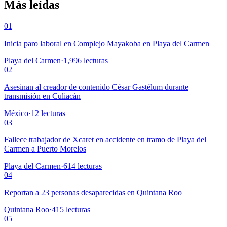
Más leídas
01
Inicia paro laboral en Complejo Mayakoba en Playa del Carmen
Playa del Carmen
·
1,996
lecturas
02
Asesinan al creador de contenido César Gastélum durante
transmisión en Culiacán
México
·
12
lecturas
03
Fallece trabajador de Xcaret en accidente en tramo de Playa del
Carmen a Puerto Morelos
Playa del Carmen
·
614
lecturas
04
Reportan a 23 personas desaparecidas en Quintana Roo
Quintana Roo
·
415
lecturas
05