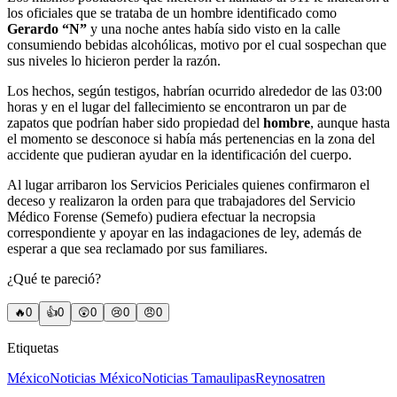
los oficiales que se trataba de un hombre identificado como
Gerardo “N”
y una noche antes había sido visto en la calle
consumiendo bebidas alcohólicas, motivo por el cual sospechan que
sus niveles lo hicieron perder la razón.
Los hechos, según testigos, habrían ocurrido alrededor de las 03:00
horas y en el lugar del fallecimiento se encontraron un par de
zapatos que podrían haber sido propiedad del
hombre
, aunque hasta
el momento se desconoce si había más pertenencias en la zona del
accidente que pudieran ayudar en la identificación del cuerpo.
Al lugar arribaron los Servicios Periciales quienes confirmaron el
deceso y realizaron la orden para que trabajadores del Servicio
Médico Forense (Semefo) pudiera efectuar la necropsia
correspondiente y apoyar en las indagaciones de ley, además de
esperar a que sea reclamado por sus familiares.
¿Qué te pareció?
🔥
0
👍
0
😲
0
😢
0
😠
0
Etiquetas
México
Noticias México
Noticias Tamaulipas
Reynosa
tren