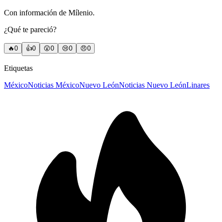
Con información de Mílenio.
¿Qué te pareció?
🔥
0
👍
0
😲
0
😢
0
😠
0
Etiquetas
México
Noticias México
Nuevo León
Noticias Nuevo León
Linares