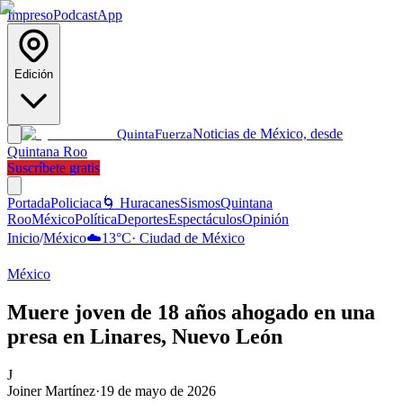
Impreso
Podcast
App
Edición
Noticias de México, desde
Quinta
Fuerza
Quintana Roo
Suscríbete gratis
Portada
Policiaca
🌀 Huracanes
Sismos
Quintana
Roo
México
Política
Deportes
Espectáculos
Opinión
Inicio
/
México
☁️
13
°C
·
Ciudad de México
México
Muere joven de 18 años ahogado en una
presa en Linares, Nuevo León
J
Joiner Martínez
·
19 de mayo de 2026