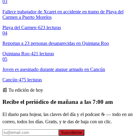
03
Fallece trabajador de Xcaret en accidente en tramo de Playa del
Carmen a Puerto Morelos
Playa del Carmen
·
623
lecturas
04
Reportan a 23 personas desaparecidas en Quintana Roo
Quintana Roo
·
421
lecturas
05
Joven es asesinado durante ataque armado en Cancún
Cancún
·
475
lecturas
📰 Tu edición de hoy
Recibe el periódico de mañana a las 7:00 am
El diario para hojear, las claves del día y el podcast ☕ — todo en un
correo, todos los días. Gratis, y te das de baja con un clic.
Suscribirme