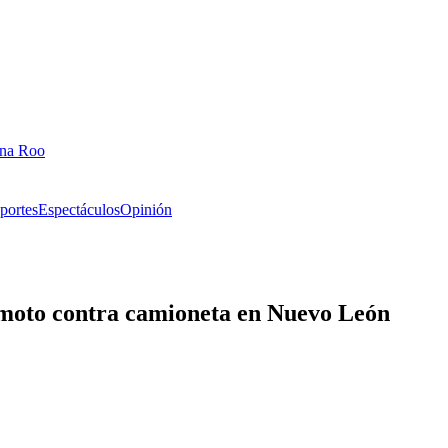
ana Roo
portes
Espectáculos
Opinión
 moto contra camioneta en Nuevo León