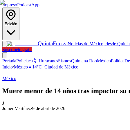
Impreso
Podcast
App
Edición
Quinta
Fuerza
Noticias de México, desde Quint
Suscríbete gratis
Portada
Policiaca
🌀 Huracanes
Sismos
Quintana Roo
México
Política
De
Inicio
/
México
☀️
14
°C
·
Ciudad de México
México
Muere menor de 14 años tras impactar su
J
Joiner Martínez
·
9 de abril de 2026