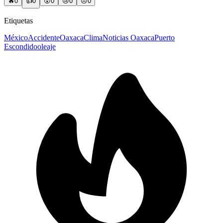
🔥
0
👍
0
😲
0
😢
0
😠
0
Etiquetas
México
Accidente
Oaxaca
Clima
Noticias Oaxaca
Puerto
Escondido
oleaje