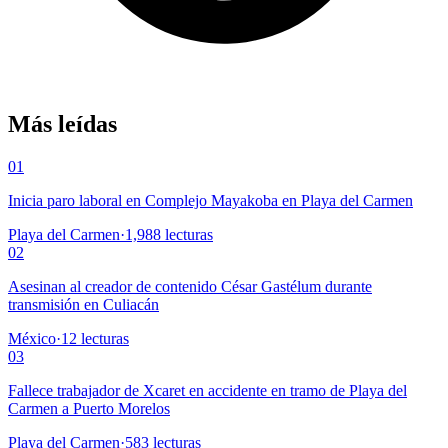
Más leídas
01
Inicia paro laboral en Complejo Mayakoba en Playa del Carmen
Playa del Carmen
·
1,988
lecturas
02
Asesinan al creador de contenido César Gastélum durante
transmisión en Culiacán
México
·
12
lecturas
03
Fallece trabajador de Xcaret en accidente en tramo de Playa del
Carmen a Puerto Morelos
Playa del Carmen
·
583
lecturas