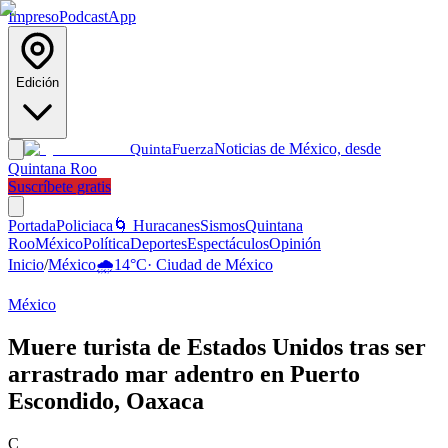
Impreso
Podcast
App
Edición
Noticias de México, desde
Quinta
Fuerza
Quintana Roo
Suscríbete gratis
Portada
Policiaca
🌀 Huracanes
Sismos
Quintana
Roo
México
Política
Deportes
Espectáculos
Opinión
Inicio
/
México
🌧️
14
°C
·
Ciudad de México
México
Muere turista de Estados Unidos tras ser
arrastrado mar adentro en Puerto
Escondido, Oaxaca
C