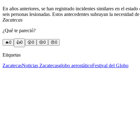
En años anteriores, se han registrado incidentes similares en el estado
seis personas lesionadas. Estos antecedentes subrayan la necesidad de 
Zacatecas
¿Qué te pareció?
🔥
0
👍
0
😲
0
😢
0
😠
0
Etiquetas
Zacatecas
Noticias Zacatecas
globo aerostático
Festival del Globo