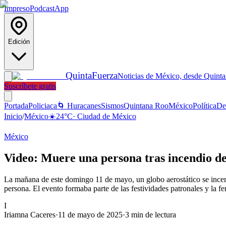
Impreso
Podcast
App
Edición
Quinta
Fuerza
Noticias de México, desde Quint
Suscríbete gratis
Portada
Policiaca
🌀 Huracanes
Sismos
Quintana Roo
México
Política
De
Inicio
/
México
☀️
24
°C
·
Ciudad de México
México
Video: Muere una persona tras incendio de 
La mañana de este domingo 11 de mayo, un globo aerostático se incend
persona. El evento formaba parte de las festividades patronales y la fe
I
Iriamna Caceres
·
11 de mayo de 2025
·
3
min de lectura