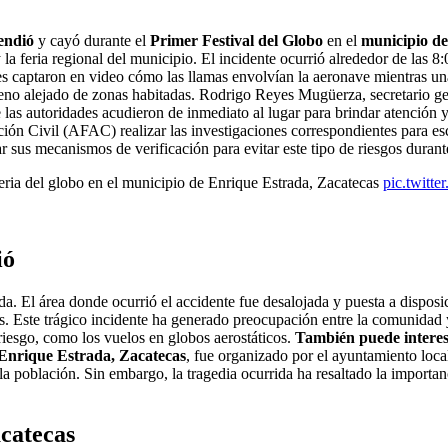
cendió
y cayó durante el
Primer Festival del Globo
en el
municipio de
y la feria regional del municipio. El incidente ocurrió alrededor de las 
es captaron en video cómo las llamas envolvían la aeronave mientras una
reno alejado de zonas habitadas. Rodrigo Reyes Mugüerza, secretario ge
as autoridades acudieron de inmediato al lugar para brindar atención y 
ción Civil (AFAC) realizar las investigaciones correspondientes para es
sus mecanismos de verificación para evitar este tipo de riesgos durante 
feria del globo en el municipio de Enrique Estrada, Zacatecas
pic.twitt
ió
ida. El área donde ocurrió el accidente fue desalojada y puesta a dispo
tes. Este trágico incidente ha generado preocupación entre la comunida
riesgo, como los vuelos en globos aerostáticos.
También puede intere
 Enrique Estrada, Zacatecas
, fue organizado por el ayuntamiento local
 la población. Sin embargo, la tragedia ocurrida ha resaltado la import
acatecas