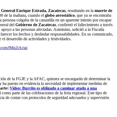
 General Enrique Estrada, Zacatecas
, resultando en la
muerte de
8:00 de la mañana, cuando el
globo aerostático
, que ya se encontraba
 persona colgaba de la canastilla en un aparente intento por escapar
neral del
Gobierno de Zacatecas
, confirmó el fallecimiento a través
apoyo a las personas afectadas. Asimismo, solicitó a la Fiscalía
clarecer los hechos y deslindar responsabilidades. En su comunicado,
el desarrollo de actividades y festividades.
er.com/fMq2iActai
sición de la FGJE y la AFAC, quienes se encargarán de determinar la
d y ha puesto en evidencia la necesidad de implementar medidas de
sarte:
Video: Burrito es obligado a caminar atado a una
 como parte de las celebraciones de la feria regional. Este tipo de
ancia de contar con protocolos de seguridad adecuados y supervisión