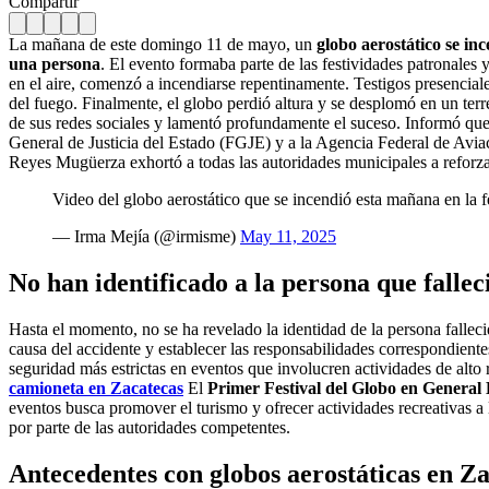
Compartir
La mañana de este domingo 11 de mayo, un
globo aerostático se in
una persona
. El evento formaba parte de las festividades patronales 
en el aire, comenzó a incendiarse repentinamente. Testigos presencial
del fuego. Finalmente, el globo perdió altura y se desplomó en un ter
de sus redes sociales y lamentó profundamente el suceso. Informó que l
General de Justicia del Estado (FGJE) y a la Agencia Federal de Avia
Reyes Mugüerza exhortó a todas las autoridades municipales a reforzar 
Video del globo aerostático que se incendió esta mañana en la 
— Irma Mejía (@irmisme)
May 11, 2025
No han identificado a la persona que fallec
Hasta el momento, no se ha revelado la identidad de la persona fallec
causa del accidente y establecer las responsabilidades correspondien
seguridad más estrictas en eventos que involucren actividades de alto 
camioneta en Zacatecas
El
Primer Festival del Globo en General
eventos busca promover el turismo y ofrecer actividades recreativas a
por parte de las autoridades competentes.
Antecedentes con globos aerostáticas en Z