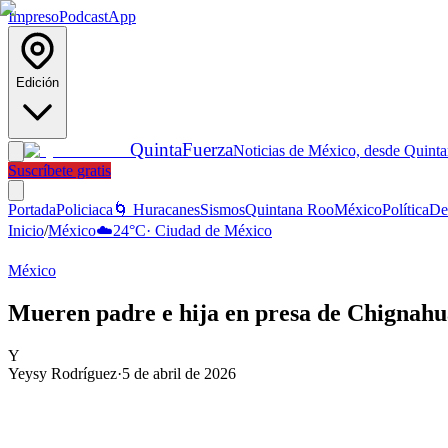
Impreso
Podcast
App
Edición
Quinta
Fuerza
Noticias de México, desde Quint
Suscríbete gratis
Portada
Policiaca
🌀 Huracanes
Sismos
Quintana Roo
México
Política
De
Inicio
/
México
☁️
24
°C
·
Ciudad de México
México
Mueren padre e hija en presa de Chignahu
Y
Yeysy Rodríguez
·
5 de abril de 2026