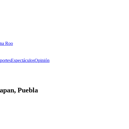
ana Roo
portes
Espectáculos
Opinión
apan, Puebla