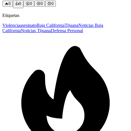
🔥
0
👍
0
😲
0
😢
0
😠
0
Etiquetas
Violencia
asesinato
Baja California
Tijuana
Noticias Baja
California
Noticias Tijuana
Defensa Personal