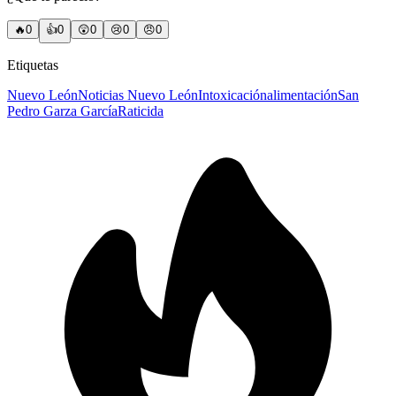
🔥
0
👍
0
😲
0
😢
0
😠
0
Etiquetas
Nuevo León
Noticias Nuevo León
Intoxicación
alimentación
San
Pedro Garza García
Raticida