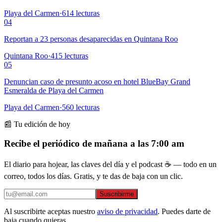
Playa del Carmen
·
614
lecturas
04
Reportan a 23 personas desaparecidas en Quintana Roo
Quintana Roo
·
415
lecturas
05
Denuncian caso de presunto acoso en hotel BlueBay Grand
Esmeralda de Playa del Carmen
Playa del Carmen
·
560
lecturas
📰 Tu edición de hoy
Recibe el periódico de mañana a las 7:00 am
El diario para hojear, las claves del día y el podcast ☕ — todo en un
correo, todos los días. Gratis, y te das de baja con un clic.
Suscribirme
Al suscribirte aceptas nuestro
aviso de privacidad
. Puedes darte de
baja cuando quieras.