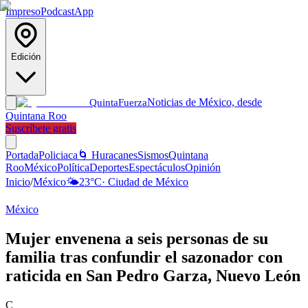
Impreso
Podcast
App
Edición
Noticias de México, desde
Quinta
Fuerza
Quintana Roo
Suscríbete gratis
Portada
Policiaca
🌀 Huracanes
Sismos
Quintana
Roo
México
Política
Deportes
Espectáculos
Opinión
Inicio
/
México
🌤️
23
°C
·
Ciudad de México
México
Mujer envenena a seis personas de su
familia tras confundir el sazonador con
raticida en San Pedro Garza, Nuevo León
C