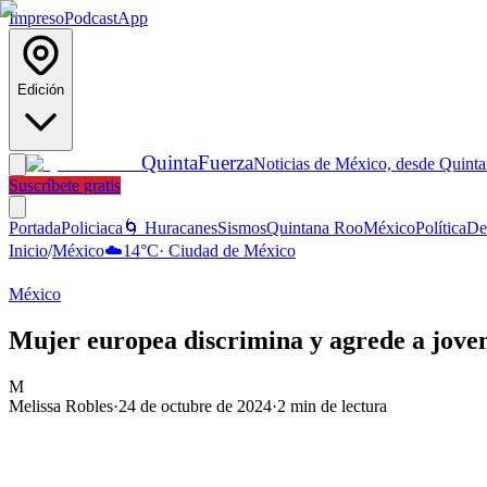
Impreso
Podcast
App
Edición
Quinta
Fuerza
Noticias de México, desde Quint
Suscríbete gratis
Portada
Policiaca
🌀 Huracanes
Sismos
Quintana Roo
México
Política
De
Inicio
/
México
☁️
14
°C
·
Ciudad de México
México
Mujer europea discrimina y agrede a jove
M
Melissa Robles
·
24 de octubre de 2024
·
2
min de lectura