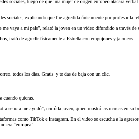
redes sociales, luego de que una mujer de origen europeo atacara verba
des sociales, explicando que fue agredida únicamente por profesar la rel
e vaya a mi país”, relató la joven en un video difundido a través de s
os, trató de agredir físicamente a Estrella con empujones y jaloneos.
rreo, todos los días. Gratis, y te das de baja con un clic.
ja cuando quieras.
tra señora me ayudó”, narró la joven, quien mostró las marcas en su br
lataformas como TikTok e Instagram. En el video se escucha a la agres
que era "europea".