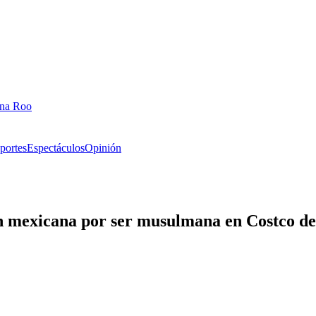
ana Roo
portes
Espectáculos
Opinión
n mexicana por ser musulmana en Costco d