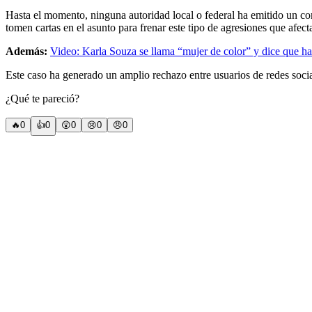
Hasta el momento, ninguna autoridad local o federal ha emitido un c
tomen cartas en el asunto para frenar este tipo de agresiones que afect
Además:
Video: Karla Souza se llama “mujer de color” y dice que h
Este caso ha generado un amplio rechazo entre usuarios de redes social
¿Qué te pareció?
🔥
0
👍
0
😲
0
😢
0
😠
0