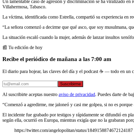
Un lamentable caso de agresión y discriminación se ha viralizado en 
Villahermosa, Tabasco.
La víctima, identificada como Estrella, compartió su experiencia en re
“La señora comenzó a decirme que qué asco, que soy musulmana, que m
La situación escaló cuando la mujer, además de lanzar insultos xenófob
📰 Tu edición de hoy
Recibe el periódico de mañana a las 7:00 am
El diario para hojear, las claves del día y el podcast ☕ — todo en un co
Suscribirme
Al suscribirte aceptas nuestro
aviso de privacidad
. Puedes darte de ba
“Comenzó a agredirme, me jaloneó y casi me golpea, si no es porque o
El incidente fue grabado por testigos y rápidamente se difundió en p
según ella, ocurrió en Europa, mientras exigía que no la grabaran por
https://twitter.com/angelopolitan/status/1849158874672124187