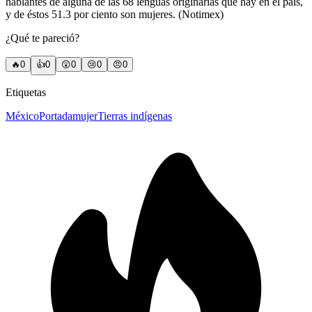
hablantes de alguna de las 68 lenguas originarias que hay en el país,
y de éstos 51.3 por ciento son mujeres. (Notimex)
¿Qué te pareció?
🔥
0
👍
0
😲
0
😢
0
😠
0
Etiquetas
México
Portada
mujer
Tierras indígenas