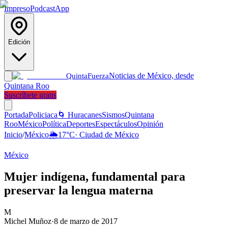
Impreso
Podcast
App
Edición
Noticias de México, desde
Quinta
Fuerza
Quintana Roo
Suscríbete gratis
Portada
Policiaca
🌀 Huracanes
Sismos
Quintana
Roo
México
Política
Deportes
Espectáculos
Opinión
Inicio
/
México
🌦️
17
°C
·
Ciudad de México
México
Mujer indígena, fundamental para
preservar la lengua materna
M
Michel Muñoz
·
8 de marzo de 2017