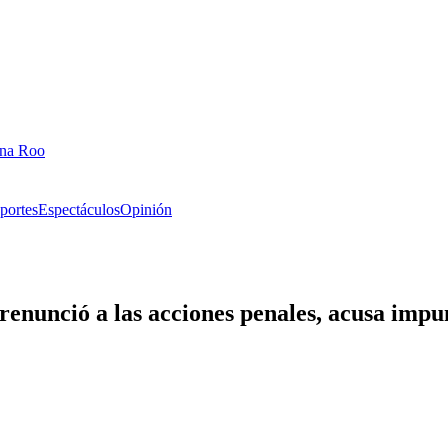
ana Roo
portes
Espectáculos
Opinión
enunció a las acciones penales, acusa impu