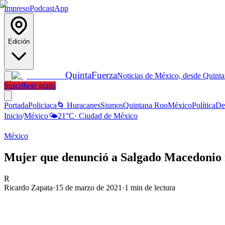
Impreso
Podcast
App
Edición
Quinta
Fuerza
Noticias de México, desde Quint
Suscríbete gratis
Portada
Policiaca
🌀 Huracanes
Sismos
Quintana Roo
México
Política
De
Inicio
/
México
🌤️
21
°C
·
Ciudad de México
México
Mujer que denunció a Salgado Macedonio r
R
Ricardo Zapata
·
15 de marzo de 2021
·
1
min de lectura