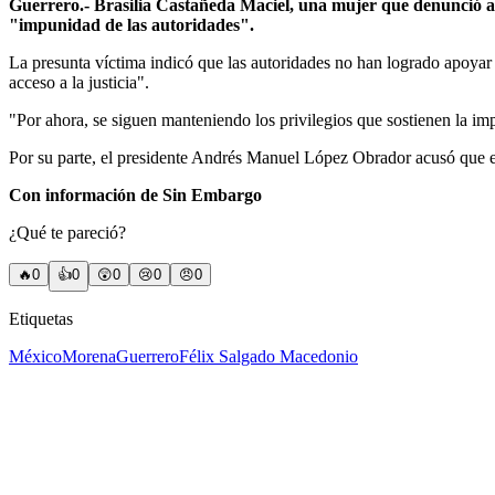
Guerrero.- Brasilia Castañeda Maciel, una mujer que denunció a 
"impunidad de las autoridades".
La presunta víctima indicó que las autoridades no han logrado apoyar 
acceso a la justicia".
"Por ahora, se siguen manteniendo los privilegios que sostienen la i
Por su parte, el presidente Andrés Manuel López Obrador acusó que el
Con información de Sin Embargo
¿Qué te pareció?
🔥
0
👍
0
😲
0
😢
0
😠
0
Etiquetas
México
Morena
Guerrero
Félix Salgado Macedonio