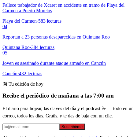
Fallece trabajador de Xcaret en accidente en tramo de Playa del
Carmen a Puerto Morelos
Playa del Carmen
·
583
lecturas
04
Reportan a 23 personas desaparecidas en Quintana Roo
Quintana Roo
·
384
lecturas
05
Joven es asesinado durante ataque armado en Cancún
Cancún
·
432
lecturas
📰 Tu edición de hoy
Recibe el periódico de mañana a las 7:00 am
El diario para hojear, las claves del día y el podcast ☕ — todo en un
correo, todos los días. Gratis, y te das de baja con un clic.
Suscribirme