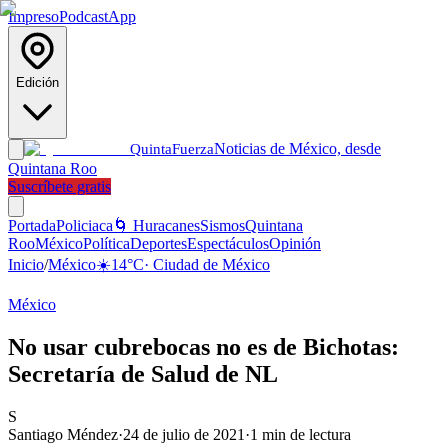
Impreso
Podcast
App
Edición
Noticias de México, desde
Quinta
Fuerza
Quintana Roo
Suscríbete gratis
Portada
Policiaca
🌀 Huracanes
Sismos
Quintana
Roo
México
Política
Deportes
Espectáculos
Opinión
Inicio
/
México
☀️
14
°C
·
Ciudad de México
México
No usar cubrebocas no es de Bichotas:
Secretaría de Salud de NL
S
Santiago Méndez
·
24 de julio de 2021
·
1
min de lectura