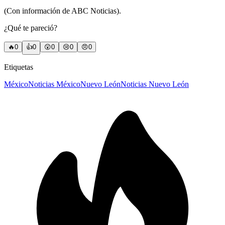
(Con información de ABC Noticias).
¿Qué te pareció?
🔥
0
👍
0
😲
0
😢
0
😠
0
Etiquetas
México
Noticias México
Nuevo León
Noticias Nuevo León