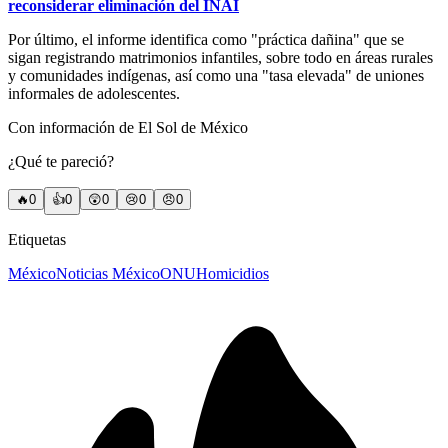
reconsiderar eliminación del INAI
Por último, el informe identifica como "práctica dañina" que se
sigan registrando matrimonios infantiles, sobre todo en áreas rurales
y comunidades indígenas, así como una "tasa elevada" de uniones
informales de adolescentes.
Con información de El Sol de México
¿Qué te pareció?
🔥
0
👍
0
😲
0
😢
0
😠
0
Etiquetas
México
Noticias México
ONU
Homicidios