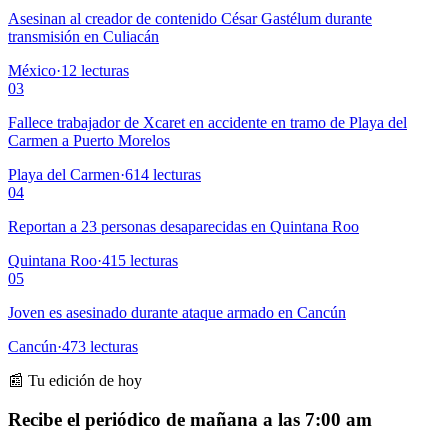
Asesinan al creador de contenido César Gastélum durante
transmisión en Culiacán
México
·
12
lecturas
03
Fallece trabajador de Xcaret en accidente en tramo de Playa del
Carmen a Puerto Morelos
Playa del Carmen
·
614
lecturas
04
Reportan a 23 personas desaparecidas en Quintana Roo
Quintana Roo
·
415
lecturas
05
Joven es asesinado durante ataque armado en Cancún
Cancún
·
473
lecturas
📰 Tu edición de hoy
Recibe el periódico de mañana a las 7:00 am