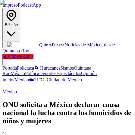
Impreso
Podcast
App
Edición
Noticias de México, desde
Quinta
Fuerza
Quintana Roo
Suscríbete gratis
Portada
Policiaca
🌀 Huracanes
Sismos
Quintana
Roo
México
Política
Deportes
Espectáculos
Opinión
Inicio
/
México
☁️
21
°C
·
Ciudad de México
México
ONU solicita a México declarar causa
nacional la lucha contra los homicidios de
niños y mujeres
G