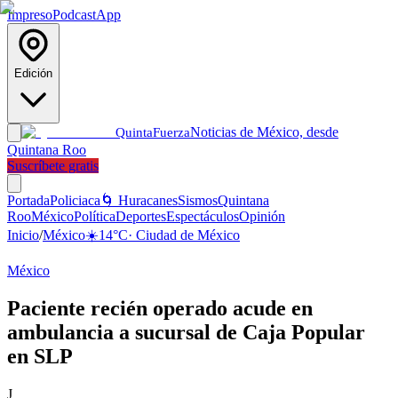
Impreso
Podcast
App
Edición
Noticias de México, desde
Quinta
Fuerza
Quintana Roo
Suscríbete gratis
Portada
Policiaca
🌀 Huracanes
Sismos
Quintana
Roo
México
Política
Deportes
Espectáculos
Opinión
Inicio
/
México
☀️
14
°C
·
Ciudad de México
México
Paciente recién operado acude en
ambulancia a sucursal de Caja Popular
en SLP
J