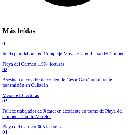
Más leídas
01
Inicia paro laboral en Complejo Mayakoba en Playa del Carmen
Playa del Carmen
·
1,994
lecturas
02
Asesinan al creador de contenido César Gastélum durante
transmisión en Culiacán
México
·
12
lecturas
03
Fallece trabajador de Xcaret en accidente en tramo de Playa del
Carmen a Puerto Morelos
Playa del Carmen
·
605
lecturas
04