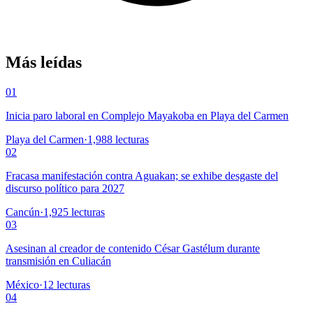
Más leídas
01
Inicia paro laboral en Complejo Mayakoba en Playa del Carmen
Playa del Carmen
·
1,988
lecturas
02
Fracasa manifestación contra Aguakan; se exhibe desgaste del
discurso político para 2027
Cancún
·
1,925
lecturas
03
Asesinan al creador de contenido César Gastélum durante
transmisión en Culiacán
México
·
12
lecturas
04