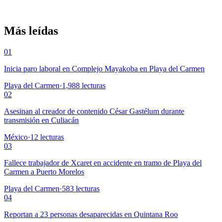
Más leídas
01
Inicia paro laboral en Complejo Mayakoba en Playa del Carmen
Playa del Carmen
·
1,988
lecturas
02
Asesinan al creador de contenido César Gastélum durante
transmisión en Culiacán
México
·
12
lecturas
03
Fallece trabajador de Xcaret en accidente en tramo de Playa del
Carmen a Puerto Morelos
Playa del Carmen
·
583
lecturas
04
Reportan a 23 personas desaparecidas en Quintana Roo