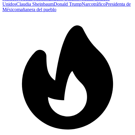
Unidos
Claudia Sheinbaum
Donald Trump
Narcotráfico
Presidenta de
México
mañanera del pueblo