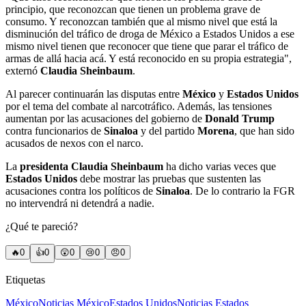
principio, que reconozcan que tienen un problema grave de
consumo. Y reconozcan también que al mismo nivel que está la
disminución del tráfico de droga de México a Estados Unidos a ese
mismo nivel tienen que reconocer que tiene que parar el tráfico de
armas de allá hacia acá. Y está reconocido en su propia estrategia",
externó
Claudia Sheinbaum
.
Al parecer continuarán las disputas entre
México
y
Estados Unidos
por el tema del combate al narcotráfico. Además, las tensiones
aumentan por las acusaciones del gobierno de
Donald Trump
contra funcionarios de
Sinaloa
y del partido
Morena
, que han sido
acusados de nexos con el narco.
La
presidenta Claudia Sheinbaum
ha dicho varias veces que
Estados Unidos
debe mostrar las pruebas que sustenten las
acusaciones contra los políticos de
Sinaloa
. De lo contrario la FGR
no intervendrá ni detendrá a nadie.
¿Qué te pareció?
🔥
0
👍
0
😲
0
😢
0
😠
0
Etiquetas
México
Noticias México
Estados Unidos
Noticias Estados