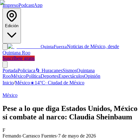
Impreso
Podcast
App
Edición
Noticias de México, desde
Quinta
Fuerza
Quintana Roo
Suscríbete gratis
Portada
Policiaca
🌀 Huracanes
Sismos
Quintana
Roo
México
Política
Deportes
Espectáculos
Opinión
Inicio
/
México
☀️
14
°C
·
Ciudad de México
México
Pese a lo que diga Estados Unidos, México
sí combate al narco: Claudia Sheinbaum
F
Fernando Carrasco Fuentes
·
7 de mayo de 2026