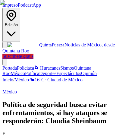
Impreso
Podcast
App
Edición
Noticias de México, desde
Quinta
Fuerza
Quintana Roo
Suscríbete gratis
Portada
Policiaca
🌀 Huracanes
Sismos
Quintana
Roo
México
Política
Deportes
Espectáculos
Opinión
Inicio
/
México
🌤️
16
°C
·
Ciudad de México
México
Política de seguridad busca evitar
enfrentamientos, si hay ataques se
responderán: Claudia Sheinbaum
F