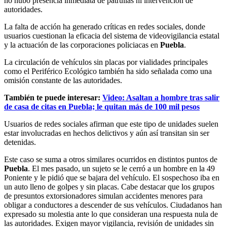
no hubo presencia inmediata de patrullas ni intervención de
autoridades.
La falta de acción ha generado críticas en redes sociales, donde
usuarios cuestionan la eficacia del sistema de videovigilancia estatal
y la actuación de las corporaciones policiacas en
Puebla
.
La circulación de vehículos sin placas por vialidades principales
como el Periférico Ecológico también ha sido señalada como una
omisión constante de las autoridades.
También te puede interesar:
Video: Asaltan a hombre tras salir
de casa de citas en Puebla; le quitan más de 100 mil pesos
Usuarios de redes sociales afirman que este tipo de unidades suelen
estar involucradas en hechos delictivos y aún así transitan sin ser
detenidas.
Este caso se suma a otros similares ocurridos en distintos puntos de
Puebla
. El mes pasado, un sujeto se le cerró a un hombre en la 49
Poniente y le pidió que se bajara del vehículo. El sospechoso iba en
un auto lleno de golpes y sin placas. Cabe destacar que los grupos
de presuntos extorsionadores simulan accidentes menores para
obligar a conductores a descender de sus vehículos. Ciudadanos han
expresado su molestia ante lo que consideran una respuesta nula de
las autoridades. Exigen mayor vigilancia, revisión de unidades sin