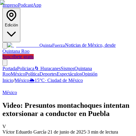
Impreso
Podcast
App
Edición
Noticias de México, desde
Quinta
Fuerza
Quintana Roo
Suscríbete gratis
Portada
Policiaca
🌀 Huracanes
Sismos
Quintana
Roo
México
Política
Deportes
Espectáculos
Opinión
Inicio
/
México
🌦️
15
°C
·
Ciudad de México
México
Video: Presuntos montachoques intentan
extorsionar a conductor en Puebla
V
Víctor Eduardo García
·
21 de junio de 2025
·
3
min de lectura