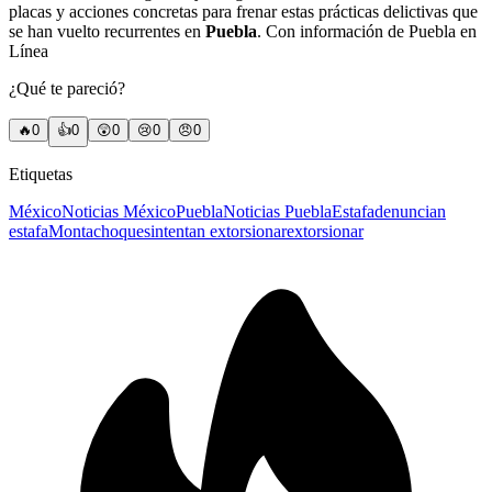
placas y acciones concretas para frenar estas prácticas delictivas que
se han vuelto recurrentes en
Puebla
. Con información de Puebla en
Línea
¿Qué te pareció?
🔥
0
👍
0
😲
0
😢
0
😠
0
Etiquetas
México
Noticias México
Puebla
Noticias Puebla
Estafa
denuncian
estafa
Montachoques
intentan extorsionar
extorsionar