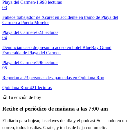
Playa del Carmen
·
1,998
lecturas
03
Fallece trabajador de Xcaret en accidente en tramo de Playa del
Carmen a Puerto Morelos
Playa del Carmen
·
623
lecturas
04
Denuncian caso de presunto acoso en hotel BlueBay Grand
Esmeralda de Playa del Carmen
Playa del Carmen
·
596
lecturas
05
Reportan a 23 personas desaparecidas en Quintana Roo
Quintana Roo
·
421
lecturas
📰 Tu edición de hoy
Recibe el periódico de mañana a las 7:00 am
El diario para hojear, las claves del día y el podcast ☕ — todo en un
correo, todos los días. Gratis, y te das de baja con un clic.