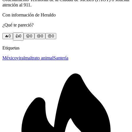
atención al 911.
Con información de Heraldo
¿Qué te pareció?
🔥
0
👍
0
😲
0
😢
0
😠
0
Etiquetas
México
viral
maltrato animal
Santería