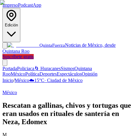
Impreso
Podcast
App
Edición
Noticias de México, desde
Quinta
Fuerza
Quintana Roo
Suscríbete gratis
Portada
Policiaca
🌀 Huracanes
Sismos
Quintana
Roo
México
Política
Deportes
Espectáculos
Opinión
Inicio
/
México
☁️
15
°C
·
Ciudad de México
México
Rescatan a gallinas, chivos y tortugas que
eran usados en rituales de santería en
Neza, Edomex
M