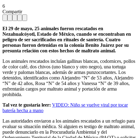
6
Compartir
El 29 de mayo, 25 animales fueron rescatados en
Nezahualcóyotl, Estado de México, cuando se encontraban en
peligro de ser sacrificados en rituales de santería. Cuatro
personas fueron detenidas en la colonia Benito Juárez por su
presunta relación con estos hechos de maltrato animal.
Los animales rescatados incluían gallinas blancas, codornices, pollos
de color café, dos chivos (uno blanco y otro negro), una tortuga
verde y palomas blancas, además de armas punzocortantes. Los
detenidos, identificados como Alejandro “N” de 53 años, Alejandro
“N” de 42 años, Rosa “N” de 54 años y Vanessa “N” de 39 años,
enfrentarán cargos por maltrato animal y portación de arma
prohibida.
Tal vez te gustaría leer:
VIDEO: Niño se vuelve viral por tocar
batería hecha a mano
Las autoridades enviaron a los animales rescatados a un refugio para
evaluar su situación médica. Si alguien es testigo de maltrato animal,
puede denunciarlo en la Procuraduría Ambiental y del
Ordenamiento Territorial de la Ciudad de México (PAOT) o solicitar