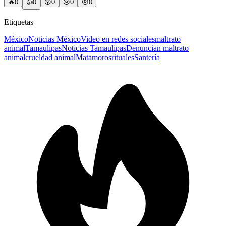
🔥
0
👍
0
😲
0
😢
0
😠
0
Etiquetas
México
Noticias México
Video en redes sociales
maltrato
animal
Tamaulipas
Noticias Tamaulipas
Denuncian maltrato
animal
crueldad animal
Matamoros
rituales
Santería