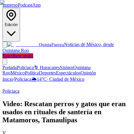
Impreso
Podcast
App
Edición
Noticias de México, desde
Quinta
Fuerza
Quintana Roo
Suscríbete gratis
Portada
Policiaca
🌀 Huracanes
Sismos
Quintana
Roo
México
Política
Deportes
Espectáculos
Opinión
Inicio
/
Policiaca
🌦️
14
°C
·
Ciudad de México
Policiaca
Video: Rescatan perros y gatos que eran
usados en rituales de santería en
Matamoros, Tamaulipas
V