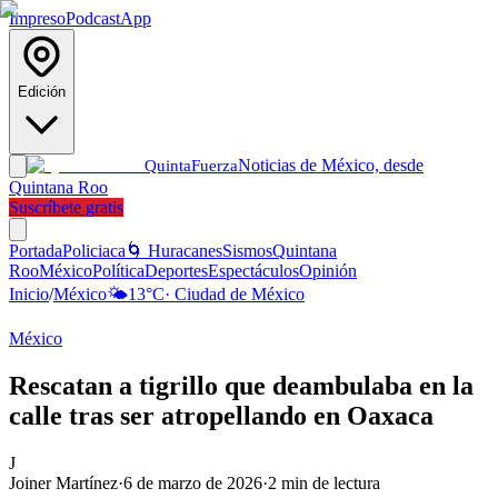
Impreso
Podcast
App
Edición
Noticias de México, desde
Quinta
Fuerza
Quintana Roo
Suscríbete gratis
Portada
Policiaca
🌀 Huracanes
Sismos
Quintana
Roo
México
Política
Deportes
Espectáculos
Opinión
Inicio
/
México
🌤️
13
°C
·
Ciudad de México
México
Rescatan a tigrillo que deambulaba en la
calle tras ser atropellando en Oaxaca
J
Joiner Martínez
·
6 de marzo de 2026
·
2
min de lectura