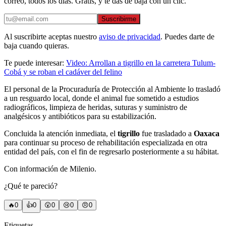
correo, todos los días. Gratis, y te das de baja con un clic.
Suscribirme
Al suscribirte aceptas nuestro
aviso de privacidad
. Puedes darte de
baja cuando quieras.
Te puede interesar:
Video: Arrollan a tigrillo en la carretera Tulum-
Cobá y se roban el cadáver del felino
El personal de la Procuraduría de Protección al Ambiente lo trasladó
a un resguardo local, donde el animal fue sometido a estudios
radiográficos, limpieza de heridas, suturas y suministro de
analgésicos y antibióticos para su estabilización.
Concluida la atención inmediata, el
tigrillo
fue trasladado a
Oaxaca
para continuar su proceso de rehabilitación especializada en otra
entidad del país, con el fin de regresarlo posteriormente a su hábitat.
Con información de Milenio.
¿Qué te pareció?
🔥
0
👍
0
😲
0
😢
0
😠
0
Etiquetas