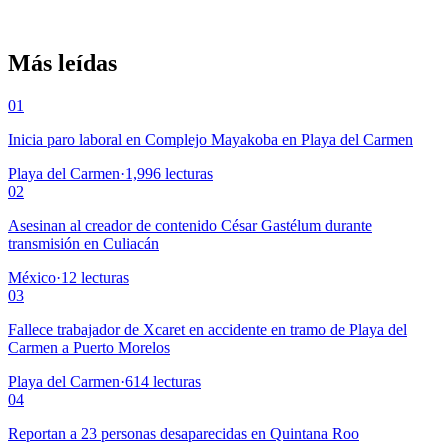
Más leídas
01
Inicia paro laboral en Complejo Mayakoba en Playa del Carmen
Playa del Carmen
·
1,996
lecturas
02
Asesinan al creador de contenido César Gastélum durante
transmisión en Culiacán
México
·
12
lecturas
03
Fallece trabajador de Xcaret en accidente en tramo de Playa del
Carmen a Puerto Morelos
Playa del Carmen
·
614
lecturas
04
Reportan a 23 personas desaparecidas en Quintana Roo