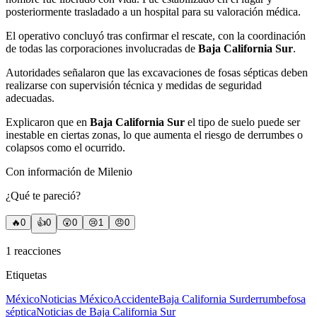
posteriormente trasladado a un hospital para su valoración médica.
El operativo concluyó tras confirmar el rescate, con la coordinación
de todas las corporaciones involucradas de
Baja California Sur
.
Autoridades señalaron que las excavaciones de fosas sépticas deben
realizarse con supervisión técnica y medidas de seguridad
adecuadas.
Explicaron que en
Baja California Sur
el tipo de suelo puede ser
inestable en ciertas zonas, lo que aumenta el riesgo de derrumbes o
colapsos como el ocurrido.
Con información de Milenio
¿Qué te pareció?
🔥
0
👍
0
😲
0
😢
1
😠
0
1
reacciones
Etiquetas
México
Noticias México
Accidente
Baja California Sur
derrumbe
fosa
séptica
Noticias de Baja California Sur