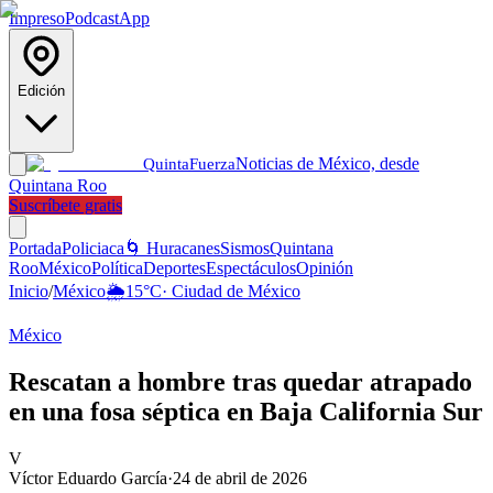
Impreso
Podcast
App
Edición
Noticias de México, desde
Quinta
Fuerza
Quintana Roo
Suscríbete gratis
Portada
Policiaca
🌀 Huracanes
Sismos
Quintana
Roo
México
Política
Deportes
Espectáculos
Opinión
Inicio
/
México
🌦️
15
°C
·
Ciudad de México
México
Rescatan a hombre tras quedar atrapado
en una fosa séptica en Baja California Sur
V
Víctor Eduardo García
·
24 de abril de 2026