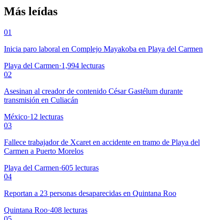
Más leídas
01
Inicia paro laboral en Complejo Mayakoba en Playa del Carmen
Playa del Carmen
·
1,994
lecturas
02
Asesinan al creador de contenido César Gastélum durante
transmisión en Culiacán
México
·
12
lecturas
03
Fallece trabajador de Xcaret en accidente en tramo de Playa del
Carmen a Puerto Morelos
Playa del Carmen
·
605
lecturas
04
Reportan a 23 personas desaparecidas en Quintana Roo
Quintana Roo
·
408
lecturas
05